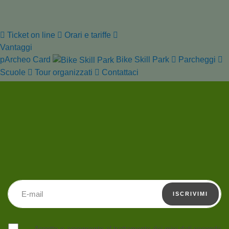
Ticket on line
Orari e tariffe
Vantaggi
pArcheo Card
Bike Skill Park
Parcheggi
Scuole
Tour organizzati
Contattaci
Indirizzo email
ISCRIVIMI
Accetto e acconsento al trattamento dei miei dati secondo