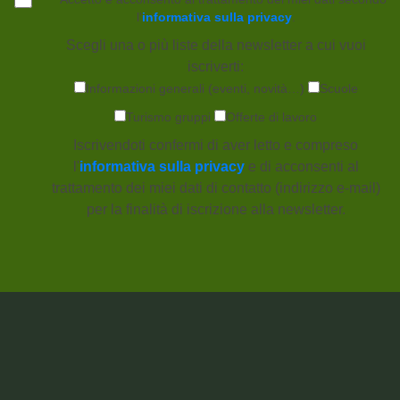
l'
informativa sulla privacy
.
Scegli una o più liste della newsletter a cui vuoi
iscriverti:
Informazioni generali (eventi, novità…)
Scuole
Turismo gruppi
Offerte di lavoro
Iscrivendoti confermi di aver letto e compreso
l'
informativa sulla privacy
e di acconsenti al
trattamento dei miei dati di contatto (indirizzo e-mail)
per la finalità di iscrizione alla newsletter.