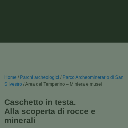
Home
/
Parchi archeologici
/
Parco Archeominerario di San
Silvestro
/
Area del Temperino – Miniera e musei
Caschetto in testa.
Alla scoperta di rocce e
minerali