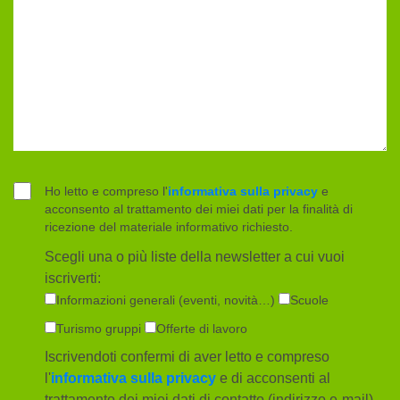
Ho letto e compreso l'
informativa sulla privacy
e
acconsento al trattamento dei miei dati per la finalità di
ricezione del materiale informativo richiesto.
Scegli una o più liste della newsletter a cui vuoi
iscriverti:
Informazioni generali (eventi, novità…)
Scuole
Turismo gruppi
Offerte di lavoro
Iscrivendoti confermi di aver letto e compreso
l'
informativa sulla privacy
e di acconsenti al
trattamento dei miei dati di contatto (indirizzo e-mail)