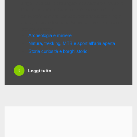
singoli interessi e prolungata abbinando più Musei e
Parchi della Val di Cornia e può essere arricchita
da approfondimenti tematici, per conoscere meglio
storia, natura e territorio. Scopri alcune delle nostre
proposte speciali:
Archeologia e miniere
Natura, trekking, MTB e sport all’aria aperta
Storia curiosità e borghi storici
Leggi tutto