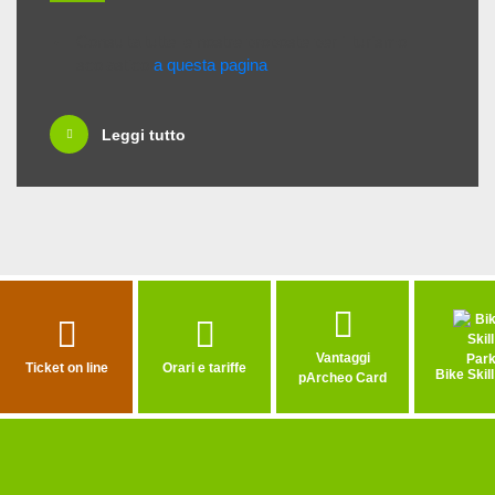
Consulta tutte le nostre proposte per il turismo
scolastico
a questa pagina
.
Leggi tutto
Vantaggi
Ticket on line
Orari e tariffe
Bike Skil
pArcheo Card