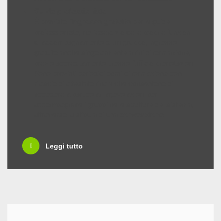
Guide professioniste
È previsto l’
ingresso gratuito
per le guide
professioniste, nell’esercizio delle proprie funzioni
di accompagnamento di un gruppo; ingresso
gratuito anche singolarmente a fini di formazione,
previo accreditamento presso l’ufficio prenotazioni.
Sono previsti periodici corsi di formazione con
rilascio di attestato finale che consentono di
accedere a particolari agevolazioni per
accompagnare i gruppi nelle strutture del sistema,
attraverso la stipula di una
convenzione
.
Leggi tutto