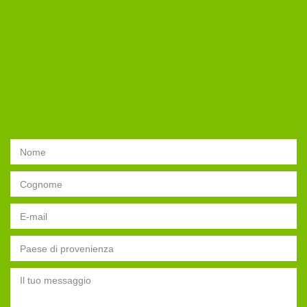
Seleziona un opzione
Il tuo Nome
Il tuo Cognome
Il tuo indirizzo Email
Seleziona il Paese di provenienza
Messaggio