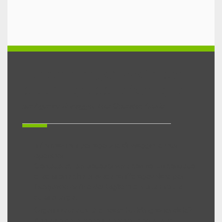
Turismo organizzato per
piccoli gruppi e famiglie
per Agenzie di viaggio, Tour Operator, Guide
Informazioni per agenzie di viaggio e tour
operator
Contattateci per sottoscrivere con noi un contratto
di adesione che prevede
tariffe agevolate per
l’acquisto online dei biglietti
di visita rivolti a
questo target.
Organizzate attività di
team building aziendale?
Abbiamo delle proposte per voi: contattateci.