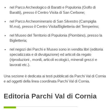
nel Parco Archeologico di Baratti e Populonia (Golfo di
Baratti), presso il Centro Visita di San Cerbone;
nel Parco Archeominerario di San Silvestro (Campiglia
M.ma), presso il Centro Visita/Biglietteria del Temperino;
nel Museo del Territorio di Populonia (Piombino), presso la
Biglietteria;
nel negozi dei Parchi e Museo sono in vendita libri (editoria
specializzata e di divulgazione) ed articoli da regalo
(riproduzioni , monili, articoli ecologici, minerali grezzi e
lavorati etc.).
Una sezione è dedicata ai testi pubblicati da Parchi Val di Cornia
e ad oggetti della linea coordinata Parchi Val di Cornia.
Editoria Parchi Val di Cornia