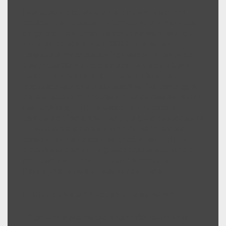
La mattina è dedicata alla visita delle due necropoli
etrusche. La più antica è affacciata sul mare azzurro
del golfo di Baratti, con le sepolture monumentali dei
lucumoni etruschi di oltre 2000 anni fa ancora
conservate. Emozionante l’ingresso nella Tomba dei
Carri, quasi 30 metri di diametro. La Via delle Cave
conduce alla Necropoli delle Grotte, con sepolture
ipogee scavate nella pietra panchina. Nel pomeriggio,
visita all’acropoli di Populonia, cinta da possenti mura. I
resti archeologici raccontano della città dopo la
conquista di Roma, con i templi, la grande strada sacra
e il santuario dedicato a Venere. Gli edifici ancora
conservano lo splendore antico dei mosaici che le
decoravano, come nella grande casa aristocratica e
nelle terme pubbliche, le più antiche d’Etruria.
Possibilità di pranzo al ristorante del Parco.
Durata della visita 6 h incluso la pausa pranzo
2 ° giorno: Museo archeologico del territorio di