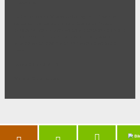
Populonia
La Collezione del Museo archeologico di Piombino
racconta il territorio della Val di Cornia dall’epoca
preistorica fino alla tarda antichità e conserva dei veri e
propri pezzi unici e veri capolavori di artigianato
artistico antico, come la celebre anfora d’argento di
Baratti.
Durata della visita 2 h
Minimo 20 partecipanti