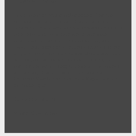
Populonia (Piombino)
La Collezione del Museo archeologico di Piombino
racconta il territorio della Val di Cornia dall’epoca
preistorica fino alla tarda antichità e conserva dei veri e
propri pezzi unici e veri capolavori di artigianato
artistico antico, come la celebre anfora d’argento di
Baratti. Lo splendore della Populonia etrusca è nell’oro
dei gioielli, nella finezza delle ceramiche decorate e dei
buccheri, nello splendore dei reperti in bronzo, tra cui
armi, elmi, ornamenti e oggetti personali. Tra le nuove
acquisizioni, il Carro celeste di Populonia e la
Collezione Mascìa, con reperti dalla Magna Grecia e
dall’Antico Egitto.
Durata della visita 2 h
Minimo 20 partecipanti