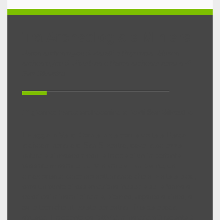
Tra Archeologia e Miniere
Parco archeologico di Baratti e Populonia, Museo
archeologico di Piombino e Parco archeominerario di
San Silvestro
1° giorno: Parco archeominerario di San Silvestro
Il viaggio in Val di Cornia inizia con la visita al Parco
archeominerario di San Silvestro, dove la bellezza
naturale si mescola con le tracce di un importante
passato minerario. La Miniera del Temperino, un
emozionante percorso sotterraneo che si visita a piedi,
offre un punto di osservazione inusuale sulle forme e
colori dei minerali di rame, piombo, argento e zinco, e
sulle tecniche utilizzate per estrarli fina da epoca
etrusca. Il racconto dell’attività mineraria più recente è