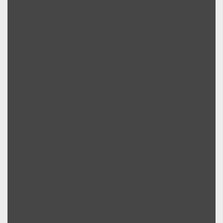
accompagnato dal rumore metallico di un particolare
treno minerario, a bordo del quale si ripercorre il tragitto
dei minerali verso gli impianti di trattamento della Valle
dei Lanzi. Qui, sulle pendici del Monte Rombolo, svetta
il villaggio medievale di Rocca San Silvestro, testimone
silenzioso del duro lavoro e della ingegnosità dei
minatori del passato.
Durata della visita 6 h incluso la pausa pranzo
2 ° giorno: Parco Archeologico di Baratti e
Populonia
La mattina è dedicata alla visita delle due necropoli
etrusche. Nel pomeriggio, visita all’acropoli di
Populonia.
Durata della visita 6 h incluso la pausa pranzo
3 ° giorno: Museo archeologico del Territorio di