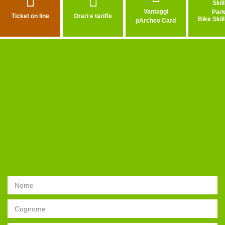
Vantaggi
Ticket on line
Orari e tariffe
Bike Skil
pArcheo Card
Seleziona un opzione
Il tuo Nome
Il tuo Cognome