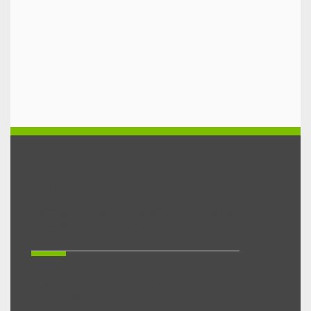
POPULONIA, città etrusca
sul mare
Parco archeologico di Baratti e Populonia e Museo
archeologico di Piombino
1° giorno: Parco Archeologico di Baratti e
Populonia