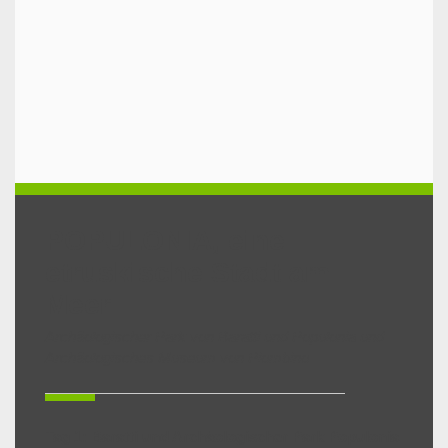
POPULONIA, eine
etruskische Stadt am
Meer
Archäologischer Park von Baratti und Populonia und
Archäologisches Museum von Piombino
Tag 1: Baratti und Archäologischer Park Populonia