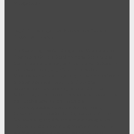
Mittagspause
Tag 2: Archäologisches Museum des Gebiets
Populonia (Piombino)
Die Sammlung des Archäologischen Museums von
Piombino erzählt die Geschichte des Gebietes des
Cornia-Tals von der Vorgeschichte bis zur Spätantike
und bewahrt einzigartige Stücke und wahre
Meisterwerke antiker Kunstfertigkeit, wie die berühmte
Silberamphore aus Baratti. Der Glanz des
etruskischen Populonia zeigt sich im Gold des
Schmucks, in der Feinheit der verzierten Keramik und
der Buccheri sowie in der Pracht der
Bronzegegenstände, darunter Waffen, Helme,
Ornamente und persönliche Gegenstände. Zu den
Neuerwerbungen gehören der Himmelswagen von
Populonia und die Sammlung Mascìa mit Artefakten
aus Magna Graecia und dem antiken Ägypten.