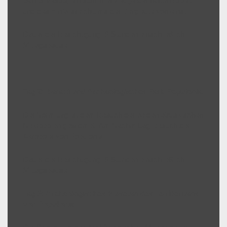
San Silvestro, ein stummer Zeuge der harten Arbeit
und des Einfallsreichtums der Bergleute von einst.
Dauer der Besichtigung: 6 Stunden einschließlich
Mittagspause
Tag 2: Baratti und Archäologischer Park Populonia
Der Vormittag ist dem Besuch der beiden etruskischen
Nekropolen gewidmet. Am Nachmittag Besuch der
Akropolis von Populonia.
Dauer der Besichtigung: 6 Stunden einschließlich
Mittagspause
Tag 3: Archäologisches Museum des Territoriums
von Populonia