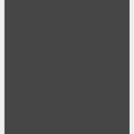
Tag 1: Archäologischer Mineralienpark San
Silvestro
Der Ausflug ins Cornia-Tal beginnt mit einem Besuch
des Archäo-Mineralienparks von San Silvestro, wo
sich die Schönheit der Natur mit den Spuren einer
bedeutenden Bergbauvergangenheit vermischt. Das
Bergwerk von Temperino, ein spannender
unterirdischer Weg, der zu Fuß besichtigt werden
kann, bietet einen ungewöhnlichen Aussichtspunkt, um
die Formen und Farben der Minerale Kupfer, Blei,
Silber und Zink sowie die seit der Etruskerzeit
angewandten Techniken zu deren Abbau zu
beobachten. Die Erzählung der jüngsten
Bergbautätigkeit wird vom metallischen Geräusch
eines speziellen Bergbauzuges begleitet, an dessen
Bord der Weg der Mineralien bis zu den
Verarbeitungsbetrieben im Valle dei Lanzi
nachvollzogen werden kann. Hier, an den Hängen des
Monte Rombolo, steht das mittelalterliche Dorf Rocca