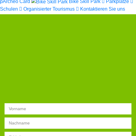
pArcheo Card
Bike Skill Park
Parkplätze
Schulen
Organisierter Tourismus
Kontaktieren Sie uns
Choose an option
Name
Surname
E-mail