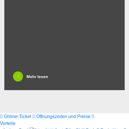
Die Sammlung des Archäologischen Museums von
Piombino erzählt die Geschichte des Gebietes des
Cornia-Tals von der Vorgeschichte bis zur Spätantike
und bewahrt einzigartige Stücke und wahre
Meisterwerke antiker Kunstfertigkeit, wie die berühmte
Silberamphore aus Baratti.
Die Besichtigung dauert 2 Stunden.
Mindestens 20 zahlende Teilnehmer
Mehr lesen
Online-Ticket
Öffnungszeiten und Preise
Vorteile