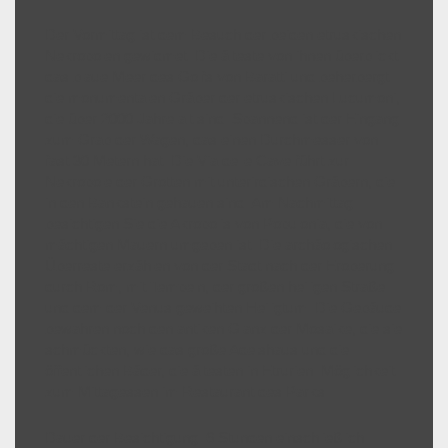
Der Vormittag ist dem Besuch der beiden etruskischen
Nekropolen gewidmet. Die älteste von ihnen überblickt
das blaue Meer des Golfs von Baratti und beherbergt
die monumentalen Gräber der etruskischen Lucumoni,
die über 2000 Jahre alt sind. Spannend ist der Eingang
zum Grab der Wagen, das einen Durchmesser von
fast 30 Metern hat. Die Via delle Cave führt zur
Nekropole der Grotten mit unterirdischen Gräbern, die
in den Bankstein gehauen sind. Am Nachmittag
besichtigen Sie die Akropolis von Populonia, die von
mächtigen Mauern umgeben ist. Die archäologischen
Überreste erzählen von der Stadt nach der Eroberung
durch Rom, mit Tempeln, der großen heiligen Straße
und dem der Venus geweihten Heiligtum. Die Gebäude
bewahren noch den antiken Glanz der Mosaike, die sie
schmückten, wie das große Adelshaus und die
öffentlichen Bäder, die ältesten in Etrurien. Möglichkeit
zum Mittagessen im Restaurant des Parks.
Dauer der Besichtigung: 6 Stunden einschließlich