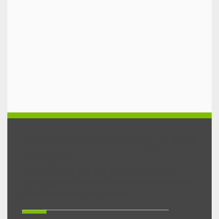
Zwischen Archäologie und
Bergbau
Archäologischer Park von Baratti und Populonia,
Archäologisches Museum von Piombino und Archäo-
Mineralienpark von San Silvestro