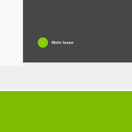
Wandern in der Toskana? Der Waldpark vo
Trekking-Enthusiasten, Reiter und Moun
Cornia-Tals erkunden möchten.
Mehr lesen