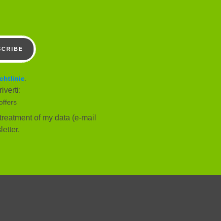
SCRIBE
chtlinie
.
iverti:
offers
treatment of my data (e-mail
etter.