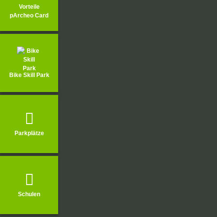
Vorteile
pArcheo Card
Bike Skill Park
Parkplätze
Waldpark
Schulen