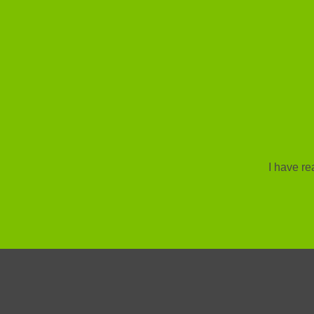
I have r