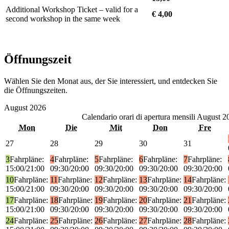
Additional Workshop Ticket – valid for a
€ 4,00
second workshop in the same week
Öffnungszeit
Wählen Sie den Monat aus, der Sie interessiert, und entdecken Sie
die Öffnungszeiten.
August
2026
Calendario orari di apertura mensili
August 2
Mon
Die
Mit
Don
Fre
27
28
29
30
31
3
Fahrpläne:
4
Fahrpläne:
5
Fahrpläne:
6
Fahrpläne:
7
Fahrpläne:
15:00/21:00
09:30/20:00
09:30/20:00
09:30/20:00
09:30/20:00
10
Fahrpläne:
11
Fahrpläne:
12
Fahrpläne:
13
Fahrpläne:
14
Fahrpläne:
15:00/21:00
09:30/20:00
09:30/20:00
09:30/20:00
09:30/20:00
17
Fahrpläne:
18
Fahrpläne:
19
Fahrpläne:
20
Fahrpläne:
21
Fahrpläne:
15:00/21:00
09:30/20:00
09:30/20:00
09:30/20:00
09:30/20:00
24
Fahrpläne:
25
Fahrpläne:
26
Fahrpläne:
27
Fahrpläne:
28
Fahrpläne: