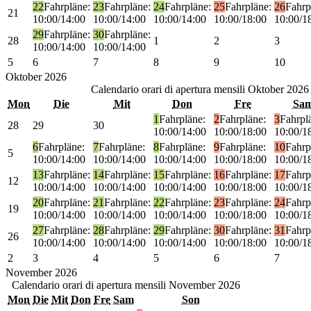
22
Fahrpläne:
23
Fahrpläne:
24
Fahrpläne:
25
Fahrpläne:
26
Fahrp
21
10:00/14:00
10:00/14:00
10:00/14:00
10:00/18:00
10:00/1
29
Fahrpläne:
30
Fahrpläne:
28
1
2
3
10:00/14:00
10:00/14:00
5
6
7
8
9
10
Oktober
2026
Calendario orari di apertura mensili
Oktober 2026
Mon
Die
Mit
Don
Fre
Sa
1
Fahrpläne:
2
Fahrpläne:
3
Fahrpl
28
29
30
10:00/14:00
10:00/18:00
10:00/1
6
Fahrpläne:
7
Fahrpläne:
8
Fahrpläne:
9
Fahrpläne:
10
Fahrp
5
10:00/14:00
10:00/14:00
10:00/14:00
10:00/18:00
10:00/1
13
Fahrpläne:
14
Fahrpläne:
15
Fahrpläne:
16
Fahrpläne:
17
Fahrp
12
10:00/14:00
10:00/14:00
10:00/14:00
10:00/18:00
10:00/1
20
Fahrpläne:
21
Fahrpläne:
22
Fahrpläne:
23
Fahrpläne:
24
Fahrp
19
10:00/14:00
10:00/14:00
10:00/14:00
10:00/18:00
10:00/1
27
Fahrpläne:
28
Fahrpläne:
29
Fahrpläne:
30
Fahrpläne:
31
Fahrp
26
10:00/14:00
10:00/14:00
10:00/14:00
10:00/18:00
10:00/1
2
3
4
5
6
7
November
2026
Calendario orari di apertura mensili
November 2026
Mon
Die
Mit
Don
Fre
Sam
Son