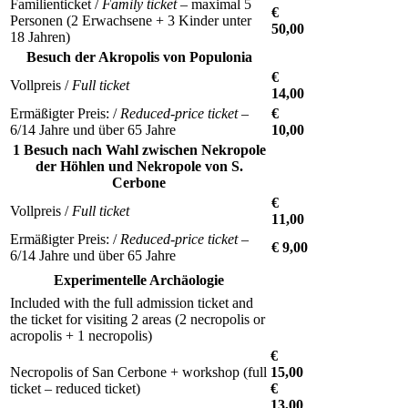
Familienticket /
Family ticket
– maximal 5
€
Personen (2 Erwachsene + 3 Kinder unter
50,00
18 Jahren)
Besuch der Akropolis von Populonia
€
Vollpreis /
Full ticket
14,00
Ermäßigter Preis: /
Reduced-price ticket
–
€
6/14 Jahre und über 65 Jahre
10,00
1 Besuch nach Wahl zwischen Nekropole
der Höhlen und Nekropole von S.
Cerbone
€
Vollpreis /
Full ticket
11,00
Ermäßigter Preis: /
Reduced-price ticket
–
€ 9,00
6/14 Jahre und über 65 Jahre
Experimentelle Archäologie
Included with the full admission ticket and
the ticket for visiting 2 areas (2 necropolis or
acropolis + 1 necropolis)
€
Necropolis of San Cerbone + workshop (full
15,00
ticket – reduced ticket)
€
13,00