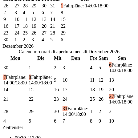
26
27
28
29
30
31
1
Fahrpläne: 14:00/18:00
2
3
4
5
6
7
8
9
10
11
12
13
14
15
16
17
18
19
20
21
22
23
24
25
26
27
28
29
30
1
2
3
4
5
6
Dezember
2026
Calendario orari di apertura mensili
Dezember 2026
Mon
Die
Mit
Don
Fre
Sam
Son
6
Fahrpläne:
30
1
2
3
4
5
14:00/18:00
7
Fahrpläne:
8
Fahrpläne:
9
10
11
12
13
14:00/18:00
14:00/18:00
14
15
16
17
18
19
20
27
Fahrpläne:
21
22
23
24
25
26
14:00/18:00
31
Fahrpläne:
28
29
30
1
2
3
14:00/18:00
4
5
6
7
8
9
10
Zeitfenster
09:30 / 13:30