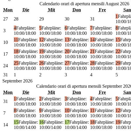
Calendario orari di apertura mensili
August 2026
Mon
Die
Mit
Don
Fre
Sa
1
Fahrpl
27
28
29
30
31
10:00/1
4
Fahrpläne:
5
Fahrpläne:
6
Fahrpläne:
7
Fahrpläne:
8
Fahrpl
3
10:00/18:00
10:00/18:00
10:00/18:00
10:00/18:00
10:00/1
11
Fahrpläne:
12
Fahrpläne:
13
Fahrpläne:
14
Fahrpläne:
15
Fahrp
10
10:00/18:00
10:00/18:00
10:00/18:00
10:00/18:00
10:00/1
18
Fahrpläne:
19
Fahrpläne:
20
Fahrpläne:
21
Fahrpläne:
22
Fahrp
17
10:00/18:00
10:00/18:00
10:00/18:00
10:00/18:00
10:00/1
25
Fahrpläne:
26
Fahrpläne:
27
Fahrpläne:
28
Fahrpläne:
29
Fahrp
24
10:00/18:00
10:00/18:00
10:00/18:00
10:00/18:00
10:00/1
31
1
2
3
4
5
September
2026
Calendario orari di apertura mensili
September 202
Mon
Die
Mit
Don
Fre
Sa
1
Fahrpläne:
2
Fahrpläne:
3
Fahrpläne:
4
Fahrpläne:
5
Fahrpl
31
10:00/18:00
10:00/18:00
10:00/18:00
10:00/18:00
10:00/1
8
Fahrpläne:
9
Fahrpläne:
10
Fahrpläne:
11
Fahrpläne:
12
Fahrp
7
10:00/18:00
10:00/18:00
10:00/18:00
10:00/18:00
10:00/1
15
Fahrpläne:
16
Fahrpläne:
17
Fahrpläne:
18
Fahrpläne:
19
Fahrp
14
10:00/14:00
10:00/14:00
10:00/14:00
10:00/18:00
10:00/1