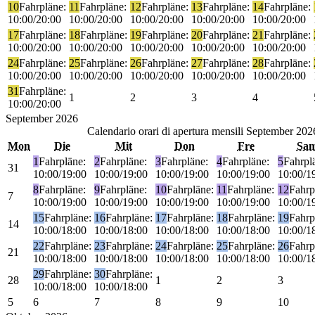
10
Fahrpläne:
11
Fahrpläne:
12
Fahrpläne:
13
Fahrpläne:
14
Fahrpläne:
10:00/20:00
10:00/20:00
10:00/20:00
10:00/20:00
10:00/20:00
17
Fahrpläne:
18
Fahrpläne:
19
Fahrpläne:
20
Fahrpläne:
21
Fahrpläne:
10:00/20:00
10:00/20:00
10:00/20:00
10:00/20:00
10:00/20:00
24
Fahrpläne:
25
Fahrpläne:
26
Fahrpläne:
27
Fahrpläne:
28
Fahrpläne:
10:00/20:00
10:00/20:00
10:00/20:00
10:00/20:00
10:00/20:00
31
Fahrpläne:
1
2
3
4
10:00/20:00
September
2026
Calendario orari di apertura mensili
September 202
Mon
Die
Mit
Don
Fre
Sa
1
Fahrpläne:
2
Fahrpläne:
3
Fahrpläne:
4
Fahrpläne:
5
Fahrpl
31
10:00/19:00
10:00/19:00
10:00/19:00
10:00/19:00
10:00/1
8
Fahrpläne:
9
Fahrpläne:
10
Fahrpläne:
11
Fahrpläne:
12
Fahrp
7
10:00/19:00
10:00/19:00
10:00/19:00
10:00/19:00
10:00/1
15
Fahrpläne:
16
Fahrpläne:
17
Fahrpläne:
18
Fahrpläne:
19
Fahrp
14
10:00/18:00
10:00/18:00
10:00/18:00
10:00/18:00
10:00/1
22
Fahrpläne:
23
Fahrpläne:
24
Fahrpläne:
25
Fahrpläne:
26
Fahrp
21
10:00/18:00
10:00/18:00
10:00/18:00
10:00/18:00
10:00/1
29
Fahrpläne:
30
Fahrpläne:
28
1
2
3
10:00/18:00
10:00/18:00
5
6
7
8
9
10