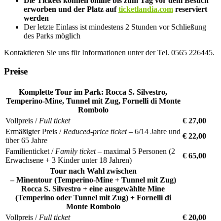
Die Tickets können online bis zum Tag vor dem Besuch
erworben und der Platz auf
ticketlandia.com
reserviert
werden
Der letzte Einlass ist mindestens 2 Stunden vor Schließung
des Parks möglich
Kontaktieren Sie uns für Informationen unter der Tel. 0565 226445.
Preise
Komplette Tour im Park: Rocca S. Silvestro,
Temperino-Mine, Tunnel mit Zug, Fornelli di Monte
Rombolo
Vollpreis /
Full ticket
€ 27,00
Ermäßigter Preis /
Reduced-price ticket
– 6/14 Jahre und
€ 22,00
über 65 Jahre
Familienticket /
Family ticket
– maximal 5 Personen (2
€ 65,00
Erwachsene + 3 Kinder unter 18 Jahren)
Tour nach Wahl zwischen
– Minentour (Temperino-Mine + Tunnel mit Zug)
Rocca S. Silvestro + eine ausgewählte Mine
(Temperino oder Tunnel mit Zug) + Fornelli di
Monte Rombolo
Vollpreis /
Full ticket
€ 20,00