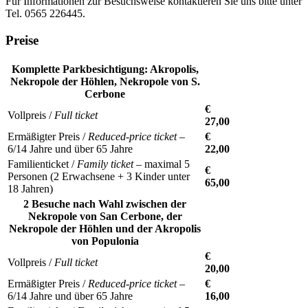
Für Informationen zur Besuchsweise kontaktieren Sie uns bitte unter
Tel. 0565 226445.
Preise
Komplette Parkbesichtigung: Akropolis,
Nekropole der Höhlen, Nekropole von S.
Cerbone
€
Vollpreis /
Full ticket
27,00
Ermäßigter Preis /
Reduced-price ticket
–
€
6/14 Jahre und über 65 Jahre
22,00
Familienticket /
Family ticket
– maximal 5
€
Personen (2 Erwachsene + 3 Kinder unter
65,00
18 Jahren)
2 Besuche nach Wahl zwischen der
Nekropole von San Cerbone, der
Nekropole der Höhlen und der Akropolis
von Populonia
€
Vollpreis /
Full ticket
20,00
Ermäßigter Preis /
Reduced-price ticket
–
€
6/14 Jahre und über 65 Jahre
16,00