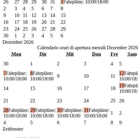
26
27
28
29
30
31
1
Fahrpläne: 10:00/18:00
2
3
4
5
6
7
8
9
10
11
12
13
14
15
16
17
18
19
20
21
22
23
24
25
26
27
28
29
30
1
2
3
4
5
6
Dezember
2026
Calendario orari di apertura mensili
Dezember 2026
Mon
Die
Mit
Don
Fre
Sam
30
1
2
3
4
5
7
Fahrpläne:
8
Fahrpläne:
12
Fahrpl
9
10
11
10:00/18:00
10:00/18:00
10:00/18
19
Fahrpl
14
15
16
17
18
10:00/18
21
22
23
24
25
26
28
Fahrpläne:
29
Fahrpläne:
30
Fahrpläne:
31
Fahrpläne:
1
2
10:00/18:00
10:00/18:00
10:00/18:00
10:00/18:00
4
5
6
7
8
9
Zeitfenster