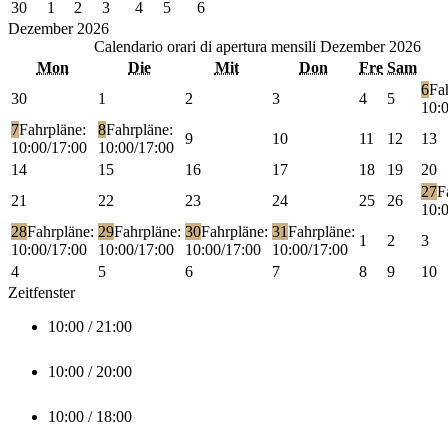
30
1
2
3
4
5
6
Dezember
2026
Calendario orari di apertura mensili
Dezember 2026
Mon
Die
Mit
Don
Fre
Sam
6
Fa
30
1
2
3
4
5
10:
7
Fahrpläne:
8
Fahrpläne:
9
10
11
12
13
10:00/17:00
10:00/17:00
14
15
16
17
18
19
20
27
F
21
22
23
24
25
26
10:
28
Fahrpläne:
29
Fahrpläne:
30
Fahrpläne:
31
Fahrpläne:
1
2
3
10:00/17:00
10:00/17:00
10:00/17:00
10:00/17:00
4
5
6
7
8
9
10
Zeitfenster
10:00 / 21:00
10:00 / 20:00
10:00 / 18:00