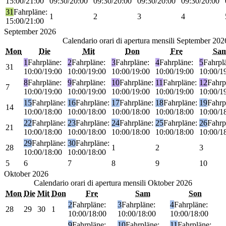
15:00/21:00
09:30/20:00
09:30/20:00
09:30/20:00
09:30/20:00
31
Fahrpläne:
1
2
3
4
15:00/21:00
September
2026
Calendario orari di apertura mensili
September 202
Mon
Die
Mit
Don
Fre
Sa
1
Fahrpläne:
2
Fahrpläne:
3
Fahrpläne:
4
Fahrpläne:
5
Fahrpl
31
10:00/19:00
10:00/19:00
10:00/19:00
10:00/19:00
10:00/1
8
Fahrpläne:
9
Fahrpläne:
10
Fahrpläne:
11
Fahrpläne:
12
Fahrp
7
10:00/19:00
10:00/19:00
10:00/19:00
10:00/19:00
10:00/1
15
Fahrpläne:
16
Fahrpläne:
17
Fahrpläne:
18
Fahrpläne:
19
Fahrp
14
10:00/18:00
10:00/18:00
10:00/18:00
10:00/18:00
10:00/1
22
Fahrpläne:
23
Fahrpläne:
24
Fahrpläne:
25
Fahrpläne:
26
Fahrp
21
10:00/18:00
10:00/18:00
10:00/18:00
10:00/18:00
10:00/1
29
Fahrpläne:
30
Fahrpläne:
28
1
2
3
10:00/18:00
10:00/18:00
5
6
7
8
9
10
Oktober
2026
Calendario orari di apertura mensili
Oktober 2026
Mon
Die
Mit
Don
Fre
Sam
Son
2
Fahrpläne:
3
Fahrpläne:
4
Fahrpläne:
28
29
30
1
10:00/18:00
10:00/18:00
10:00/18:00
9
Fahrpläne:
10
Fahrpläne:
11
Fahrpläne: