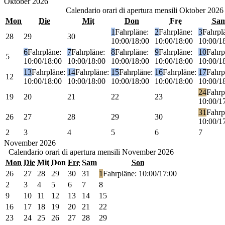
Oktober
2026
Calendario orari di apertura mensili
Oktober 2026
Mon
Die
Mit
Don
Fre
Sa
1
Fahrpläne:
2
Fahrpläne:
3
Fahrpl
28
29
30
10:00/18:00
10:00/18:00
10:00/1
6
Fahrpläne:
7
Fahrpläne:
8
Fahrpläne:
9
Fahrpläne:
10
Fahrp
5
10:00/18:00
10:00/18:00
10:00/18:00
10:00/18:00
10:00/1
13
Fahrpläne:
14
Fahrpläne:
15
Fahrpläne:
16
Fahrpläne:
17
Fahrp
12
10:00/18:00
10:00/18:00
10:00/18:00
10:00/18:00
10:00/1
24
Fahrp
19
20
21
22
23
10:00/1
31
Fahrp
26
27
28
29
30
10:00/1
2
3
4
5
6
7
November
2026
Calendario orari di apertura mensili
November 2026
Mon
Die
Mit
Don
Fre
Sam
Son
26
27
28
29
30
31
1
Fahrpläne: 10:00/17:00
2
3
4
5
6
7
8
9
10
11
12
13
14
15
16
17
18
19
20
21
22
23
24
25
26
27
28
29