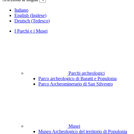
Italiano
English
(
Inglese
)
Deutsch
(
Tedesco
)
I Parchi e i Musei
Parchi archeologici
Parco archeologico di Baratti e Populonia
Parco Archeominerario di San Silvestro
Musei
Museo Archeologico del territorio di Populonia