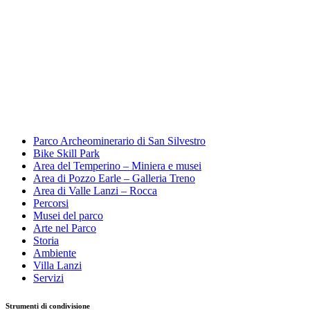
Parco Archeominerario di San Silvestro
Bike Skill Park
Area del Temperino – Miniera e musei
Area di Pozzo Earle – Galleria Treno
Area di Valle Lanzi – Rocca
Percorsi
Musei del parco
Arte nel Parco
Storia
Ambiente
Villa Lanzi
Servizi
Strumenti di condivisione