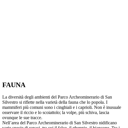
FAUNA
La diversità degli ambienti del Parco Archeominerario di San
Silvestro si riflette nella varietà della fauna che lo popola. I
mammiferi più comuni sono i cinghiali e i caprioli. Non è inusuale
osservare il riccio e lo scoiattolo; la volpe, più schiva, lascia
ovunque le sue tracce.
Nell’area del Parco Archeominerario di San Silvestro nidificano
varie specie di rapaci, tra cui il falco, il gheppio, il biancone. Tra i