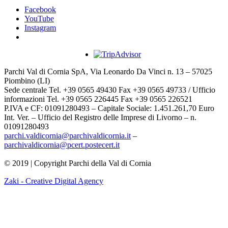
Facebook
YouTube
Instagram
Parchi Val di Cornia SpA, Via Leonardo Da Vinci n. 13 – 57025
Piombino (LI)
Sede centrale Tel. +39 0565 49430 Fax +39 0565 49733 / Ufficio
informazioni Tel. +39 0565 226445 Fax +39 0565 226521
P.IVA e CF: 01091280493 – Capitale Sociale: 1.451.261,70 Euro
Int. Ver. – Ufficio del Registro delle Imprese di Livorno – n.
01091280493
parchi.valdicornia@parchivaldicornia.it
–
parchivaldicornia@pcert.postecert.it
© 2019 | Copyright Parchi della Val di Cornia
Zaki - Creative Digital Agency