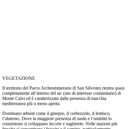
VEGETAZIONE
Il territorio del Parco Archeominerario di San Silvestro rientra quasi
completamente all’interno del sic (sito di interesse comunitario) di
Monte Calvi ed è caratterizzato dalla presenza di macchia
mediterranea più o meno aperta.
Dominano arbusti come il ginepro, il corbezzolo, il lentisco,
l’alaterno. Dove la maggiore presenza di suolo e l’umidità lo
consentono si sviluppano leccete e sugherete. Nelle stazioni più
fresche si concentrano i frassini e il carpino, particolarmente