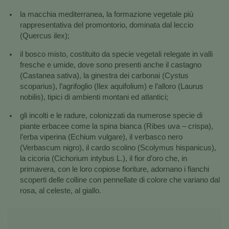
la macchia mediterranea, la formazione vegetale più
rappresentativa del promontorio, dominata dal leccio
(Quercus ilex);
il bosco misto, costituito da specie vegetali relegate in valli
fresche e umide, dove sono presenti anche il castagno
(Castanea sativa), la ginestra dei carbonai (Cystus
scoparius), l’agrifoglio (Ilex aquifolium) e l’alloro (Laurus
nobilis), tipici di ambienti montani ed atlantici;
gli incolti e le radure, colonizzati da numerose specie di
piante erbacee come la spina bianca (Ribes uva – crispa),
l’erba viperina (Echium vulgare), il verbasco nero
(Verbascum nigro), il cardo scolino (Scolymus hispanicus),
la cicoria (Cichorium intybus L.), il fior d’oro che, in
primavera, con le loro copiose fioriture, adornano i fianchi
scoperti delle colline con pennellate di colore che variano dal
rosa, al celeste, al giallo.