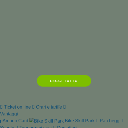
22 Maggio 2025
Baratti e Populonia: un parco
archeologico in evoluzione.
Ripartono gli scavi 2025 con
tre Università italiane
Leggi tutto
LEGGI TUTTO
Ticket on line
Orari e tariffe
Vantaggi
pArcheo Card
Bike Skill Park
Parcheggi
Scuole
Tour organizzati
Contattaci