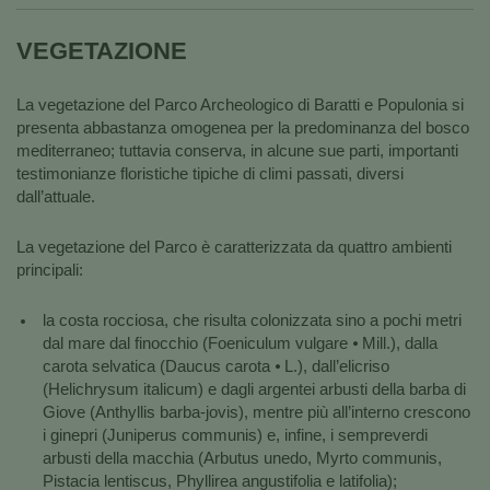
VEGETAZIONE
La vegetazione del Parco Archeologico di Baratti e Populonia si
presenta abbastanza omogenea per la predominanza del bosco
mediterraneo; tuttavia conserva, in alcune sue parti, importanti
testimonianze floristiche tipiche di climi passati, diversi
dall’attuale.
La vegetazione del Parco è caratterizzata da quattro ambienti
principali:
la costa rocciosa, che risulta colonizzata sino a pochi metri
dal mare dal finocchio (Foeniculum vulgare ⦁ Mill.), dalla
carota selvatica (Daucus carota ⦁ L.), dall’elicriso
(Helichrysum italicum) e dagli argentei arbusti della barba di
Giove (Anthyllis barba-jovis), mentre più all’interno crescono
i ginepri (Juniperus communis) e, infine, i sempreverdi
arbusti della macchia (Arbutus unedo, Myrto communis,
Pistacia lentiscus, Phyllirea angustifolia e latifolia);