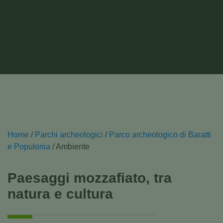
Home
/
Parchi archeologici
/
Parco archeologico di Baratti
e Populonia
/
Ambiente
Paesaggi mozzafiato, tra
natura e cultura