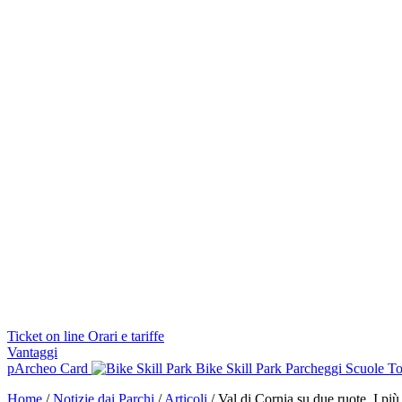
Ticket on line
Orari e tariffe
Vantaggi
pArcheo Card
Bike Skill Park
Parcheggi
Scuole
To
Home
/
Notizie dai Parchi
/
Articoli
/
Val di Cornia su due ruote. I più 