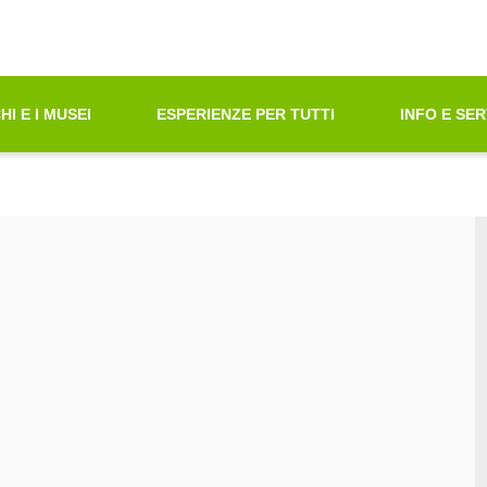
oni di Accessibilità"
azione principale
principali
tà ricerca contenuti
HI E I MUSEI
ESPERIENZE PER TUTTI
INFO E SER
ni sul sito web