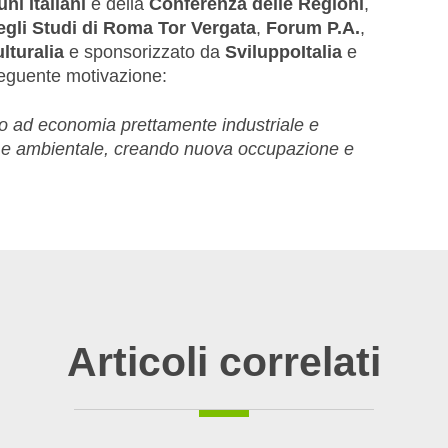
i Italiani
e della
Conferenza delle Regioni
,
egli Studi di Roma Tor Vergata
,
Forum P.A.
,
lturalia
e sponsorizzato da
SviluppoItalia
e
seguente motivazione:
rio ad economia prettamente industriale e
ale e ambientale, creando nuova occupazione e
Articoli correlati