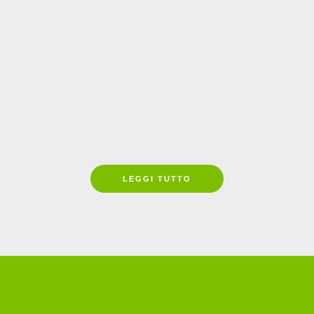
i per un’esperienza unica di territorio: fir
 di Cornia SpA e Consorzio del Marinaio d
LEGGI TUTTO