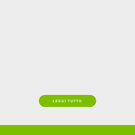
27 Ottobre 2023
MUONI COSMICI PER
L’ARCHEOLOGIA
MINERARIA
Leggi tutto
LEGGI TUTTO