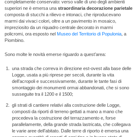
completamente conservato: verso valle di uno degli ambienti
superiori ne è emersa una
straordinaria decorazione parietale
composta di stucchi a rilievo e intonaci, che riproducevano
marmi dai vivaci colori, oltre a un pavimento in mosaico,
impreziosito da un riquadro centrale decorato in marmi
policromi, ora esposto nel
Museo del Territorio di Populonia
, a
Piombino.
Sono molte le novità emerse riguardo a quest’area:
una strada che correva in direzione est-ovest alla base delle
Logge, usata a più riprese per secoli, durante la vita
dell’acropoli e successivamente, durante le tante fasi di
smontaggio dei monumenti ormai abbandonati, che si sono
susseguite tra il 1200 e il 1500;
gli strati di cantiere relativi alla costruzione delle Logge,
composti da riporti di terreno gettati a mano a mano che
procedeva la costruzione del terrazzamento e, forse
parallelamente, della grande strada lastricata, che collegava
le varie aree dell’abitato. Dalle terre di riporto è emersa una