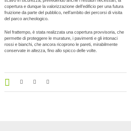
scavo in sicurezza, prevedendo anche i restauri necessari, la
copertura e dunque la valorizzazione dell’edificio per una futura
fruizione da parte del pubblico, nell’ambito dei percorsi di visita
del parco archeologico.
Nel frattempo, è stata realizzata una copertura provvisoria, che
permette di proteggere le murature, i pavimenti e gli intonaci
rossi e bianchi, che ancora ricoprono le pareti, mirabilmente
conservate in altezza, fino allo spicco delle volte.
Strumenti di condivisione
Condividi su Facebook
Condividi su Twitter
Condividi su WhatsApp