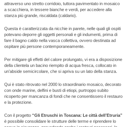
attraverso uno stretto corridoio, tuttora pavimentato in mosaico
a scacchiera, in tessere bianche e verdi, per accedere alla
stanza più grande, riscaldata (caldario).
Questa è caratterizzata da nicchie in parete, nelle quali gli ospiti
potevano deporre gli oggetti personali e gli indumenti, prima di
fare il bagno caldo nella vasca collettiva, ovvero destinata ad
ospitare più persone contemporaneamente.
Per mitigare gli effetti del calore prolungato, vi era a disposizione
della clientela un bacino riempito di acqua fresca, collocato in
un’abside semicircolare, che si apriva su un lato della stanza.
Qui è stato ritrovato nel 2000 lo straordinario mosaico, decorato
con onde marine, delfini e busti di etiopi, purtroppo subito
ricoperto per mancanza di fondi che ne consentissero il restauro
e la protezione.
Con il progetto
“Gli Etruschi in Toscana: Le città dell’Etruria”
è possibile consolidare le strutture delle terme e riprendere lo