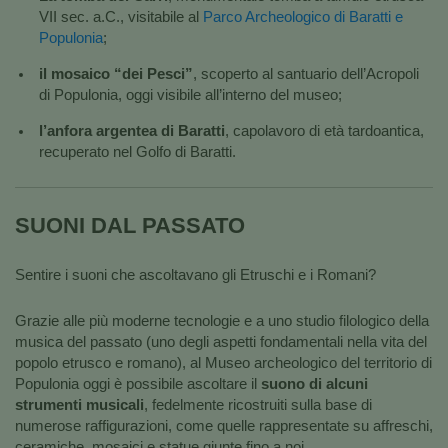
VII sec. a.C., visitabile al
Parco Archeologico di Baratti e
Populonia
;
il mosaico “dei Pesci”
, scoperto al santuario dell’Acropoli
di Populonia, oggi visibile all’interno del museo;
l’anfora argentea di Baratti
, capolavoro di età tardoantica,
recuperato nel Golfo di Baratti.
SUONI DAL PASSATO
Sentire i suoni che ascoltavano gli Etruschi e i Romani?
Grazie alle più moderne tecnologie e a uno studio filologico della
musica del passato (uno degli aspetti fondamentali nella vita del
popolo etrusco e romano), al Museo archeologico del territorio di
Populonia oggi è possibile ascoltare il
suono di alcuni
strumenti musicali
, fedelmente ricostruiti sulla base di
numerose raffigurazioni, come quelle rappresentate su affreschi,
ceramiche, mosaici e statue giunte fino a noi.