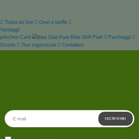
Ticket on line
Orari e tariffe
Vantaggi
pArcheo Card
Bike Skill Park
Parcheggi
Scuole
Tour organizzati
Contattaci
Indirizzo email
ISCRIVIMI