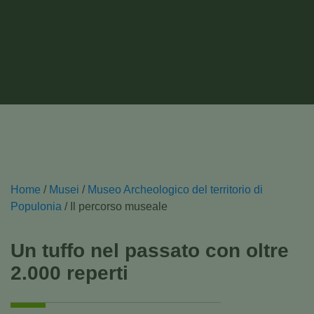
Home
/
Musei
/
Museo Archeologico del territorio di
Populonia
/
Il percorso museale
Un tuffo nel passato con oltre
2.000 reperti