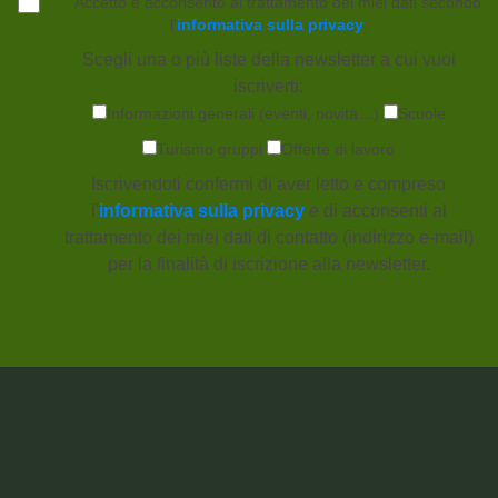
Accetto e acconsento al trattamento dei miei dati secondo
l'
informativa sulla privacy
.
Scegli una o più liste della newsletter a cui vuoi
iscriverti:
Informazioni generali (eventi, novità…)
Scuole
Turismo gruppi
Offerte di lavoro
Iscrivendoti confermi di aver letto e compreso
l'
informativa sulla privacy
e di acconsenti al
trattamento dei miei dati di contatto (indirizzo e-mail)
per la finalità di iscrizione alla newsletter.