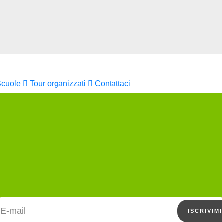
Scuole
Tour organizzati
Contattaci
Indirizzo email
ISCRIVIMI