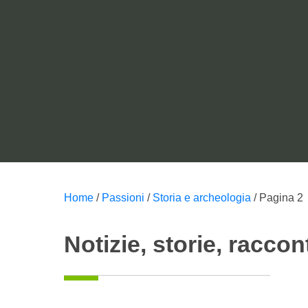
Notizie d
Home
/
Passioni
/
Storia e archeologia
/
Pagina 2
Notizie, storie, raccon