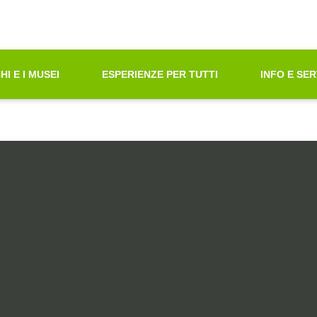
oni di Accessibilità"
azione principale
principali
tà ricerca contenuti
HI E I MUSEI
ESPERIENZE PER TUTTI
INFO E SER
ni sul sito web