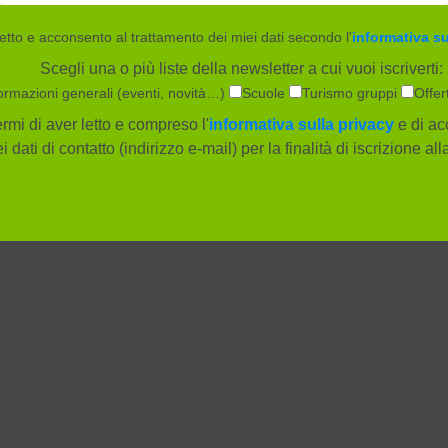
etto e acconsento al trattamento dei miei dati secondo l'
informativa su
Scegli una o più liste della newsletter a cui vuoi iscriverti:
ormazioni generali (eventi, novità…)
Scuole
Turismo gruppi
Offer
rmi di aver letto e compreso l'
informativa sulla privacy
e di ac
i dati di contatto (indirizzo e-mail) per la finalità di iscrizione al
Società
Info e servizi
Società trasparente
Orari e tariffe
Lavora con noi
Mobilità e parche
Press kit
Accessibilità