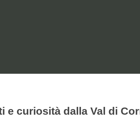
ai Parchi
ti e curiosità dalla Val di Co