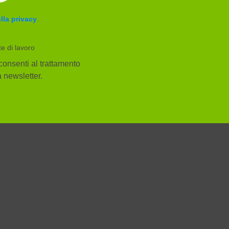
lla privacy
.
te di lavoro
consenti al trattamento
la newsletter.
Facebook
YouTube
Instagram
ggi