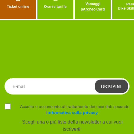
Vantaggi
Ticket on line
Orari e tariffe
Bike Skil
pArcheo Card
Indirizzo email
ISCRIVIMI
Accetto e acconsento al trattamento dei miei dati secondo
l'
informativa sulla privacy
.
Scegli una o più liste della newsletter a cui vuoi
iscriverti: