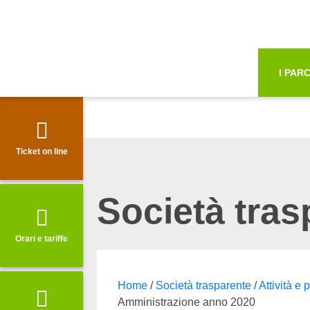
Vai a "Opzi
Menù navig
Apri strumenti di
Accessibilità
Contenuto 
Funzionali
I PARC
Informazio
Cerca nel sito
Ticket on line
Società tras
Parchi Val di Cornia
Orari e tariffe
Home
/
Società trasparente
/
Attività e
Amministrazione anno 2020