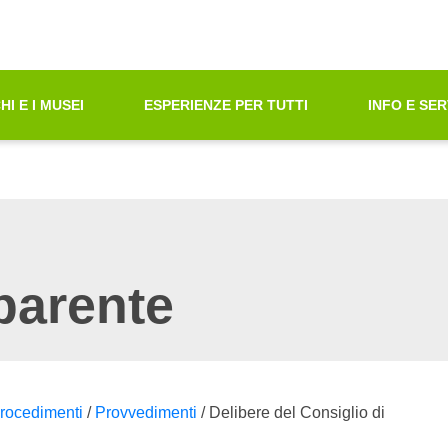
oni di Accessibilità"
azione principale
principali
tà ricerca contenuti
HI E I MUSEI
ESPERIENZE PER TUTTI
INFO E SER
ni sul sito web
parente
 procedimenti
/
Provvedimenti
/
Delibere del Consiglio di