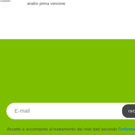
2/2020
analisi prima versione.
Indirizzo email
IS
Accetto e acconsento al trattamento dei miei dati secondo l'
informa