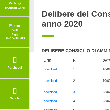
Vantaggi
pArcheo Card
Delibere del Con
anno 2020
Bike Skill Park
DELIBERE CONSIGLIO DI AMMI
LINK
N.
DAT
Parcheggi
download
1
10/0
download
2
10/0
download
3
28/0
Scuole
download
4
28/0
download
5
28/0