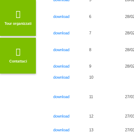
download
6
28/0
Tour organizzati
download
7
28/0
download
8
28/0
Contattaci
download
9
28/0
download
10
download
11
27/0
download
12
27/0
download
13
27/0