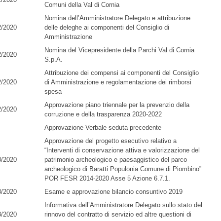
Comuni della Val di Cornia
Nomina dell’Amministratore Delegato e attribuzione
2/2020
delle deleghe ai componenti del Consiglio di
Amministrazione
Nomina del Vicepresidente della Parchi Val di Cornia
2/2020
S.p.A.
Attribuzione dei compensi ai componenti del Consiglio
2/2020
di Amministrazione e regolamentazione dei rimborsi
spesa
Approvazione piano triennale per la prevenzio della
2/2020
corruzione e della trasparenza 2020-2022
Approvazione Verbale seduta precedente
Approvazione del progetto esecutivo relativo a
“Interventi di conservazione attiva e valorizzazione del
3/2020
patrimonio archeologico e paesaggistico del parco
archeologico di Baratti Populonia Comune di Piombino”
POR FESR 2014-2020 Asse 5 Azione 6.7.1.
3/2020
Esame e approvazione bilancio consuntivo 2019
Informativa dell’Amministratore Delegato sullo stato del
3/2020
rinnovo del contratto di servizio ed altre questioni di