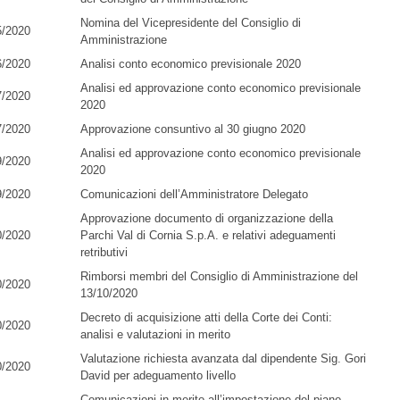
Nomina del Vicepresidente del Consiglio di
5/2020
Amministrazione
6/2020
Analisi conto economico previsionale 2020
Analisi ed approvazione conto economico previsionale
7/2020
2020
7/2020
Approvazione consuntivo al 30 giugno 2020
Analisi ed approvazione conto economico previsionale
9/2020
2020
9/2020
Comunicazioni dell’Amministratore Delegato
Approvazione documento di organizzazione della
0/2020
Parchi Val di Cornia S.p.A. e relativi adeguamenti
retributivi
Rimborsi membri del Consiglio di Amministrazione del
0/2020
13/10/2020
Decreto di acquisizione atti della Corte dei Conti:
0/2020
analisi e valutazioni in merito
Valutazione richiesta avanzata dal dipendente Sig. Gori
0/2020
David per adeguamento livello
Comunicazioni in merito all’impostazione del piano