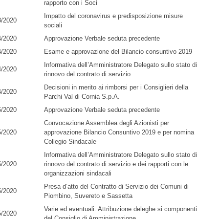
rapporto con i Soci
Impatto del coronavirus e predisposizione misure
3/2020
sociali
4/2020
Approvazione Verbale seduta precedente
4/2020
Esame e approvazione del Bilancio consuntivo 2019
Informativa dell’Amministratore Delegato sullo stato di
4/2020
rinnovo del contrato di servizio
Decisioni in merito ai rimborsi per i Consiglieri della
4/2020
Parchi Val di Cornia S.p.A.
5/2020
Approvazione Verbale seduta precedente
Convocazione Assemblea degli Azionisti per
5/2020
approvazione Bilancio Consuntivo 2019 e per nomina
Collegio Sindacale
Informativa dell’Amministratore Delegato sullo stato di
5/2020
rinnovo del contrato di servizio e dei rapporti con le
organizzazioni sindacali
Presa d’atto del Contratto di Servizio dei Comuni di
5/2020
Piombino, Suvereto e Sassetta
Varie ed eventuali. Attribuzione deleghe si componenti
5/2020
del Consiglio di Amministrazione