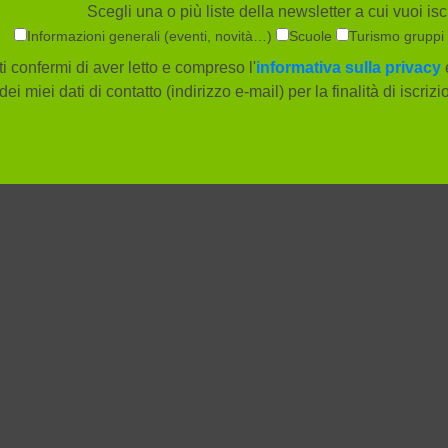
Scegli una o più liste della newsletter a cui vuoi iscr
Informazioni generali (eventi, novità…)
Scuole
Turismo gruppi
i confermi di aver letto e compreso l'
informativa sulla privacy
e
dei miei dati di contatto (indirizzo e-mail) per la finalità di iscriz
Società
Info e serv
Società trasparente
Orari e tar
Lavora con noi
Mobilità 
Press kit
Accessibil
Modello di
Questiona
Organizzazione, Gestione
Cookie Po
e Controllo