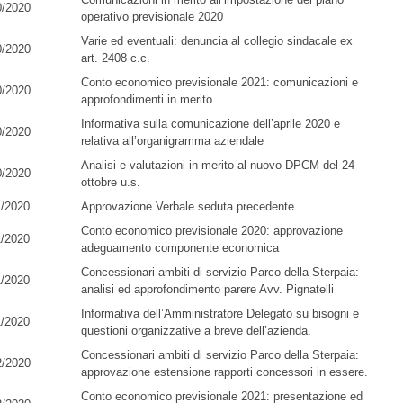
0/2020
operativo previsionale 2020
Varie ed eventuali: denuncia al collegio sindacale ex
0/2020
art. 2408 c.c.
Conto economico previsionale 2021: comunicazioni e
0/2020
approfondimenti in merito
Informativa sulla comunicazione dell’aprile 2020 e
0/2020
relativa all’organigramma aziendale
Analisi e valutazioni in merito al nuovo DPCM del 24
0/2020
ottobre u.s.
1/2020
Approvazione Verbale seduta precedente
Conto economico previsionale 2020: approvazione
1/2020
adeguamento componente economica
Concessionari ambiti di servizio Parco della Sterpaia:
1/2020
analisi ed approfondimento parere Avv. Pignatelli
Informativa dell’Amministratore Delegato su bisogni e
1/2020
questioni organizzative a breve dell’azienda.
Concessionari ambiti di servizio Parco della Sterpaia:
2/2020
approvazione estensione rapporti concessori in essere.
Conto economico previsionale 2021: presentazione ed