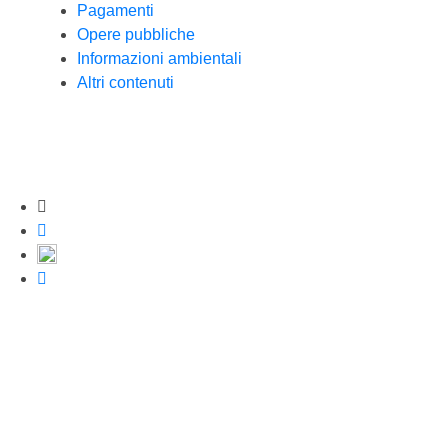
Pagamenti
Opere pubbliche
Informazioni ambientali
Altri contenuti
Strumenti di condivisione
Condividi su Facebook
Condividi su Twitter
Condividi su WhatsApp