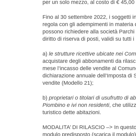
per un solo mezzo, al costo di € 45,00 
Fino al 30 settembre 2022, i soggetti in
regola con gli adempimenti in materia di
possono richiedere alla società Parchi
diritto di riserva di posti, validi su tut
a)
le strutture ricettive ubicate nei Co
acquistare degli abbonamenti da rilascia
mese l’incasso delle vendite al Comune.
dichiarazione annuale dell’Imposta di S
vendite (Modello 21);
b)
proprietari o titolari di usufrutto di 
Piombino e ivi non residenti
, che util
turistico dette abitazioni.
MODALITA’ DI RILASCIO –> In questo cas
modulo predisposto (scarica il modulo) 