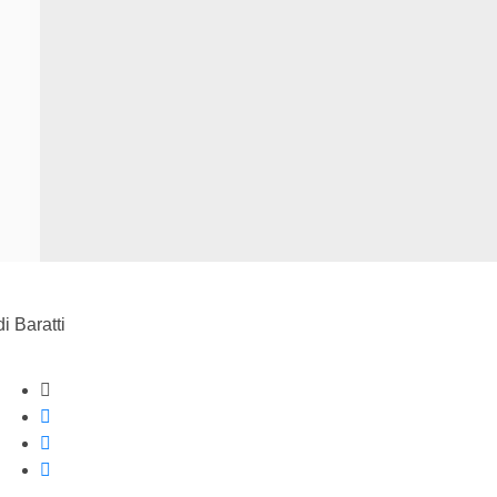
i Baratti
Strumenti di condivisione
Condividi su Facebook
Condividi su Twitter
Condividi su WhatsApp