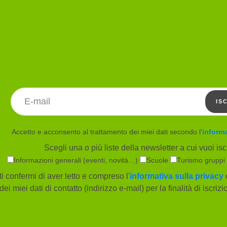
Indirizzo email
IS
Accetto e acconsento al trattamento dei miei dati secondo l'
informa
Scegli una o più liste della newsletter a cui vuoi iscr
Informazioni generali (eventi, novità…)
Scuole
Turismo gruppi
i confermi di aver letto e compreso l'
informativa sulla privacy
e
dei miei dati di contatto (indirizzo e-mail) per la finalità di iscriz