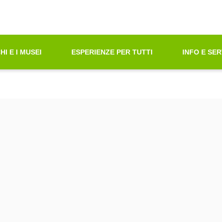
oni di Accessibilità"
azione principale
principali
tà ricerca contenuti
HI E I MUSEI
ESPERIENZE PER TUTTI
INFO E SER
ni sul sito web