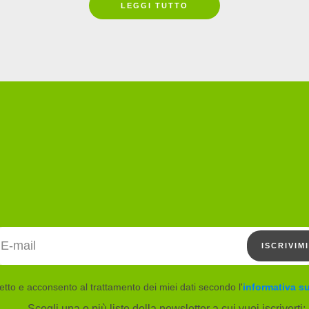
LEGGI TUTTO
Indirizzo email
ISCRIVIMI
etto e acconsento al trattamento dei miei dati secondo l'
informativa su
Scegli una o più liste della newsletter a cui vuoi iscriverti: