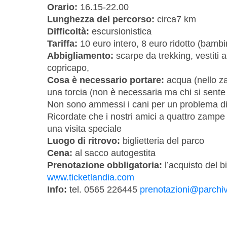
Orario:
16.15-22.00
Lunghezza del percorso:
circa7 km
Difficoltà:
escursionistica
Tariffa:
10 euro intero, 8 euro ridotto (bambin
Abbigliamento:
scarpe da trekking, vestiti a
copricapo,
Cosa è necessario portare:
acqua (nello za
una torcia (non è necessaria ma chi si sente p
Non sono ammessi i cani per un problema di g
Ricordate che i nostri amici a quattro zam
una visita speciale
Luogo di ritrovo:
biglietteria del parco
Cena:
al sacco autogestita
Prenotazione obbligatoria:
l’acquisto del b
www.ticketlandia.com
Info:
tel. 0565 226445
prenotazioni@parchiva