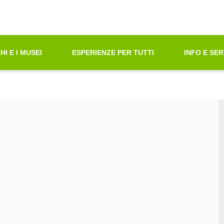
oni di Accessibilità"
azione principale
principali
tà ricerca contenuti
HI E I MUSEI
ESPERIENZE PER TUTTI
INFO E SER
ni sul sito web