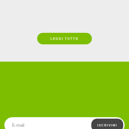
laboratorio speciale in
occasione di SUBER
Leggi tutto
LEGGI TUTTO
Indirizzo email
ISCRIVIMI