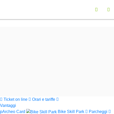
Vai a "Opzioni di Accessibilità"
Seleziona la lingu
Menù navigazione principale
Contenuto principali
Ap
Funzionalità ricerca contenuti
Cerca nel sito
Informazioni sul sito web
Cerca
Parchi Val di Cornia
Ticket on line
Orari e tariffe
Vantaggi
pArcheo Card
Bike Skill Park
Parcheggi