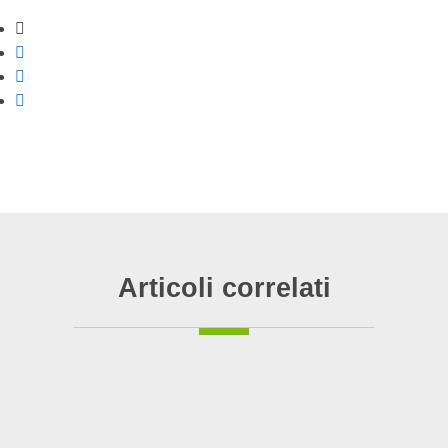
Strumenti di condivisione
Condividi su Facebook
Condividi su Twitter
Condividi su WhatsApp
Articoli correlati