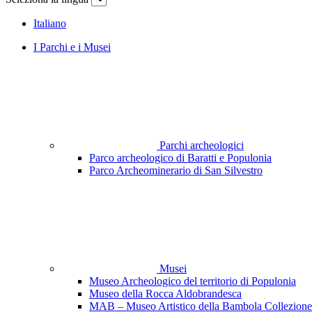
Italiano
I Parchi e i Musei
Parchi archeologici
Parco archeologico di Baratti e Populonia
Parco Archeominerario di San Silvestro
Musei
Museo Archeologico del territorio di Populonia
Museo della Rocca Aldobrandesca
MAB – Museo Artistico della Bambola Collezione