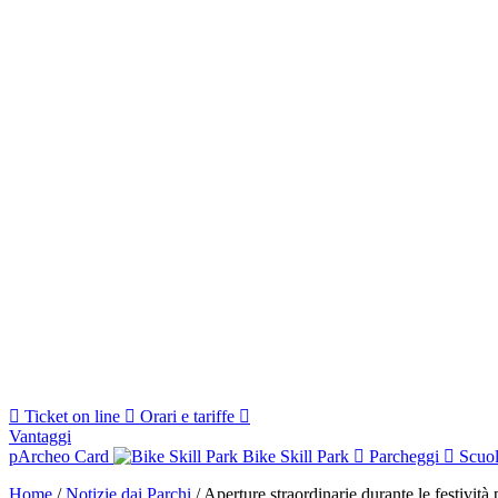
Ticket on line
Orari e tariffe
Vantaggi
pArcheo Card
Bike Skill Park
Parcheggi
Scuo
Home
/
Notizie dai Parchi
/
Aperture straordinarie durante le festività 