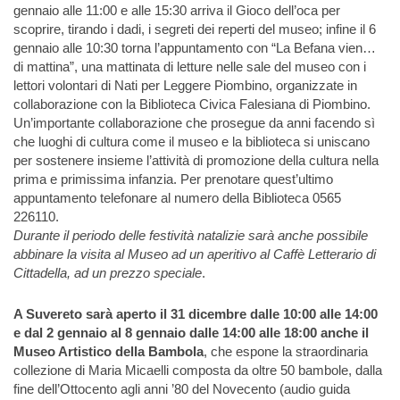
gennaio alle 11:00 e alle 15:30 arriva il Gioco dell’oca per
scoprire, tirando i dadi, i segreti dei reperti del museo; infine il 6
gennaio alle 10:30 torna l’appuntamento con “La Befana vien…
di mattina”, una mattinata di letture nelle sale del museo con i
lettori volontari di Nati per Leggere Piombino, organizzate in
collaborazione con la Biblioteca Civica Falesiana di Piombino.
Un’importante collaborazione che prosegue da anni facendo sì
che luoghi di cultura come il museo e la biblioteca si uniscano
per sostenere insieme l’attività di promozione della cultura nella
prima e primissima infanzia. Per prenotare quest’ultimo
appuntamento telefonare al numero della Biblioteca 0565
226110.
Durante il periodo delle festività natalizie sarà anche possibile
abbinare la visita al Museo ad un aperitivo al Caffè Letterario di
Cittadella, ad un prezzo speciale
.
A Suvereto sarà aperto il 31 dicembre dalle 10:00 alle 14:00
e dal 2 gennaio al 8 gennaio dalle 14:00 alle 18:00 anche il
Museo Artistico della Bambola
, che espone la straordinaria
collezione di Maria Micaelli composta da oltre 50 bambole, dalla
fine dell’Ottocento agli anni ’80 del Novecento (audio guida