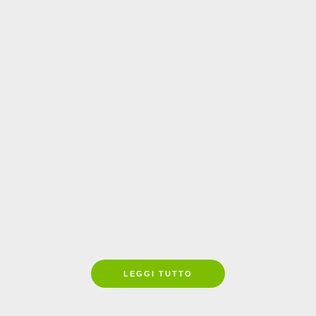
4 Agosto 2026
Parchi e Musei della Val di
Cornia: un’estate tra
archeologia, natura e
LEGGI TUTTO
spettacolo