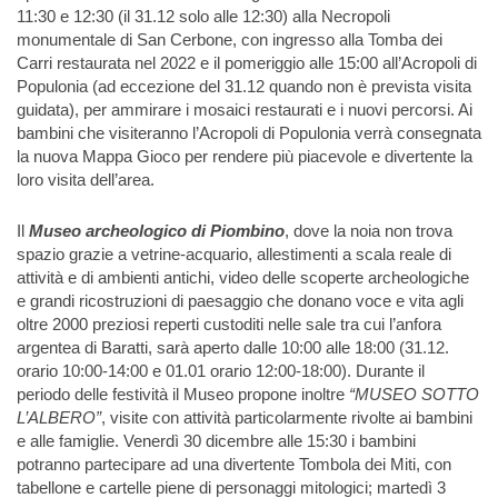
11:30 e 12:30 (il 31.12 solo alle 12:30) alla Necropoli
monumentale di San Cerbone, con ingresso alla Tomba dei
Carri restaurata nel 2022 e il pomeriggio alle 15:00 all’Acropoli di
Populonia (ad eccezione del 31.12 quando non è prevista visita
guidata), per ammirare i mosaici restaurati e i nuovi percorsi. Ai
bambini che visiteranno l’Acropoli di Populonia verrà consegnata
la nuova Mappa Gioco per rendere più piacevole e divertente la
loro visita dell’area.
Il
Museo archeologico di Piombino
, dove la noia non trova
spazio grazie a vetrine-acquario, allestimenti a scala reale di
attività e di ambienti antichi, video delle scoperte archeologiche
e grandi ricostruzioni di paesaggio che donano voce e vita agli
oltre 2000 preziosi reperti custoditi nelle sale tra cui l’anfora
argentea di Baratti, sarà aperto dalle 10:00 alle 18:00 (31.12.
orario 10:00-14:00 e 01.01 orario 12:00-18:00). Durante il
periodo delle festività il Museo propone inoltre
“MUSEO SOTTO
L’ALBERO”
, visite con attività particolarmente rivolte ai bambini
e alle famiglie. Venerdì 30 dicembre alle 15:30 i bambini
potranno partecipare ad una divertente Tombola dei Miti, con
tabellone e cartelle piene di personaggi mitologici; martedì 3