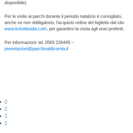
disponibile).
Per le visite ai parchi durante il periodo natalizio è consigliato,
anche se non obbligatorio, l’acquisto online del biglietto dal sito
www.ticketlandia.com
, per garantirsi la visita agli orari preferiti.
Per informazioni: tel. 0565 226445 –
prenotazioni@parchivaldicornia.it
Strumenti di condivisione
Condividi su Facebook
Condividi su Twitter
Condividi su WhatsApp