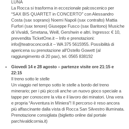
LUNA
La Rocca si trasforma in eccezionale palcoscenico per
“SAX BIS QUARTET in CONCERTO” con Alessandro
Costa (sax soprano) Noemi Napoli (sax contralto) Mattia
Furfori (sax tenore) Giuseppe Fusco (sax Baritono) Musiche
di Vivaldi, Smetana, Weill, Gershwin e altri. Ingresso: € 10,
prevendita TicketOne.it – Info e prenotazioni:
info@teatroconcordi.it – WA 375 5615955. Possibilità di
apericena su prenotazione all’Ostello Gowett (al
raggiungimento di 20 pax), tel. 0565 838192
Giovedì 14 e 28 agosto – partenze visite ore 21:15 e
22:15
Il treno sotto le stelle
Un viaggio nel tempo sotto le stelle a bordo del treno
minerario; per i più piccoli anche un nuovo gioco speciale a
tappe per conoscere la vita e il lavoro dei minatori. Una vera
e propria “Avventura in Miniera”! Il percorso è reso ancora
più affascinante dalla vista di Rocca San Silvestro illuminata.
Prenotazione consigliata (biglietto online dal portale
parchivaldicornia.it)