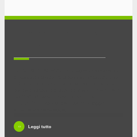
Piombino - TNT SURF
SCHOOL
La TNT SURF SCHOOL, è un’associazione sportiva
dilettantistica che dal 2013 opera sulle coste della Val
di Cornia per offrire a turisti e residenti l’opportunità di
praticare e scoprire gli sport del mare.
Potrai trovarci
nel Golfo di Baratti presso il punto blu
BLUBARATTI sport&relax (punto noleggio
attrezzatura da spiaggia)
Grazie ad istruttori esperti, chiunque avrà la possibilità
Leggi tutto
di imparare e scoprire le seguenti discipline sportive:
Stand up paddle (SUP), Surf da onda, Windsurf e Wing