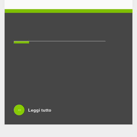
Piombino - Bagno Pascià
Descrizione
Spiaggia bianca con sabbia finissima, degradante
dolcemente in mare e fondale sabbioso ideale per la
balneazione dei bambini. Affitto ombrelloni e arredi da
spiaggia, noleggio pedalò, noleggio imbarcazioni a
motore, centro diving, servizi igienici, pineta con aree
pic-nic.
Il bagno è attrezzato dog-beach: troverete qualità e
sorrisi anche per i nostri amici a quattro zampe che
Leggi tutto
godranno di una area riservata ed adeguate alle loro
esigenze.
Cabine e ristoro nel vicino stabilimento balneare.