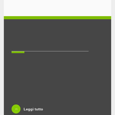
Piombino - BLUBARATTI
PUNTO BLU
BLUBARATTI sport&relax, è punto noleggio
attrezzatura da spiaggia e sportiva nel Golfo di Baratti.
Noleggio di ombrelloni e lettini posizionati in spiaggia
libera dove desidera il cliente; possibilità di averli anche
nel tratto di spiaggia riservato ai cani.
Disponibili per il noleggio anche pedalò con scivolo,
canoe doppie e singole, tavole sup, mega-sup, tavole
surf, tavole e vele windsurf, wing foil, deriva a vela rs
zest.
Leggi tutto
In collaborazione con ASD TNT SURF SCHOOL,