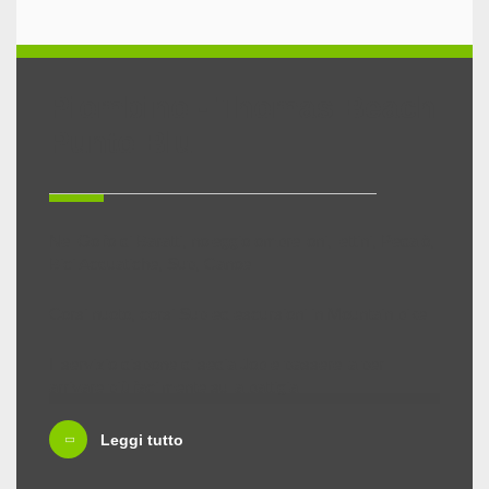
Piombino - Thomas Beach
Punto Blu
Nel Golfo di Baratti, noleggio ombrelloni, lettini, Pedalò,
Bici Acquatiche, Sup, Canoe.
Corsi nuoto, corsi Sup ed escursioni in Mountain bike.
Il servizio dispone di sedia Job e passerella per
arrivare più facilmente sulla battigia.
Indirizzo e contatti:
Leggi tutto
Golfo di Baratti
tel. +39 3392411173 – +39 3205781195