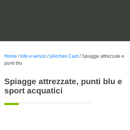
Home
/
Info e servizi
/
pArcheo Card
/
Spiagge attrezzate e
punti blu
Spiagge attrezzate, punti blu e
sport acquatici