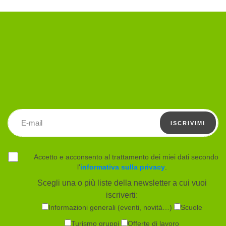
Indirizzo email
ISCRIVIMI
Accetto e acconsento al trattamento dei miei dati secondo
l'
informativa sulla privacy
.
Scegli una o più liste della newsletter a cui vuoi
iscriverti:
Informazioni generali (eventi, novità…)
Scuole
Turismo gruppi
Offerte di lavoro