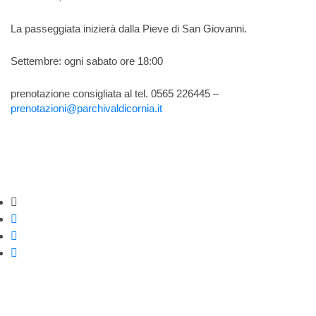
La passeggiata inizierà dalla Pieve di San Giovanni.
Settembre: ogni sabato ore 18:00
prenotazione consigliata al tel. 0565 226445 –
prenotazioni@parchivaldicornia.it
Strumenti di condivisione
Condividi su Facebook
Condividi su Twitter
Condividi su WhatsApp