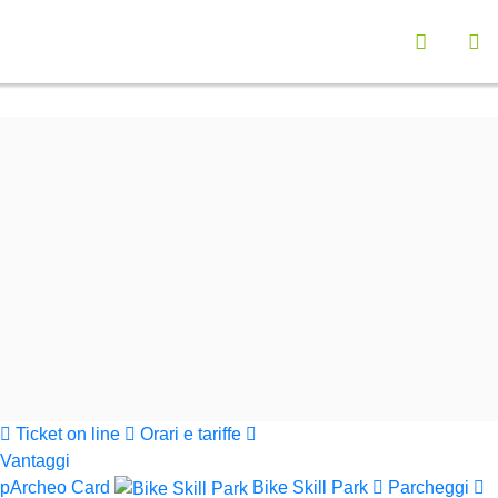
Vai a "Opzioni di Accessibilità"
Seleziona la lingu
Menù navigazione principale
Contenuto principali
Ap
Funzionalità ricerca contenuti
Cerca nel sito
Informazioni sul sito web
Cerca
Parchi Val di Cornia
Ticket on line
Orari e tariffe
Vantaggi
pArcheo Card
Bike Skill Park
Parcheggi