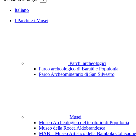
Italiano
I Parchi e i Musei
Parchi archeologici
Parco archeologico di Baratti e Populonia
Parco Archeominerario di San Silvestro
Musei
Museo Archeologico del territorio di Populonia
Museo della Rocca Aldobrandesca
MAB – Museo Artistico della Bambola Collezione