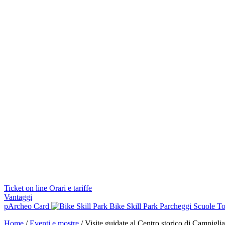
Ticket on line
Orari e tariffe
Vantaggi
pArcheo Card
Bike Skill Park
Parcheggi
Scuole
To
Home
/
Eventi e mostre
/
Visite guidate al Centro storico di Campigli