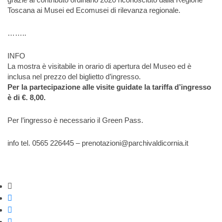
Toscana ai Musei ed Ecomusei di rilevanza regionale.
……..
INFO
La mostra è visitabile in orario di apertura del Museo ed è
inclusa nel prezzo del biglietto d’ingresso.
Per la partecipazione alle visite guidate la tariffa d’ingresso
è di €. 8,00.
Per l’ingresso è necessario il Green Pass.
info tel. 0565 226445 – prenotazioni@parchivaldicornia.it
Strumenti di condivisione
Condividi su Facebook
Condividi su Twitter
Condividi su WhatsApp