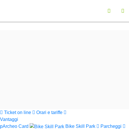
Vai a "Opzioni di Accessibilità"
Seleziona la lingu
Menù navigazione principale
Contenuto principali
Ap
Funzionalità ricerca contenuti
Cerca nel sito
Informazioni sul sito web
Cerca
Parchi Val di Cornia
Ticket on line
Orari e tariffe
Vantaggi
pArcheo Card
Bike Skill Park
Parcheggi