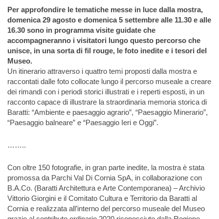
Per approfondire le tematiche messe in luce dalla mostra,
domenica 29 agosto e domenica 5 settembre alle 11.30 e alle
16.30 sono in programma visite guidate che
accompagneranno i visitatori lungo questo percorso che
unisce, in una sorta di fil rouge, le foto inedite e i tesori del
Museo.
Un itinerario attraverso i quattro temi proposti dalla mostra e
raccontati dalle foto collocate lungo il percorso museale a creare
dei rimandi con i periodi storici illustrati e i reperti esposti, in un
racconto capace di illustrare la straordinaria memoria storica di
Baratti: “Ambiente e paesaggio agrario”, “Paesaggio Minerario”,
“Paesaggio balneare” e “Paesaggio Ieri e Oggi”.
……..
Con oltre 150 fotografie, in gran parte inedite, la mostra è stata
promossa da Parchi Val Di Cornia SpA, in collaborazione con
B.A.Co. (Baratti Architettura e Arte Contemporanea) – Archivio
Vittorio Giorgini e il Comitato Cultura e Territorio da Baratti al
Cornia e realizzata all’interno del percorso museale del Museo
grazie al contributo ordinario 2020 riconosciuto dalla Regione