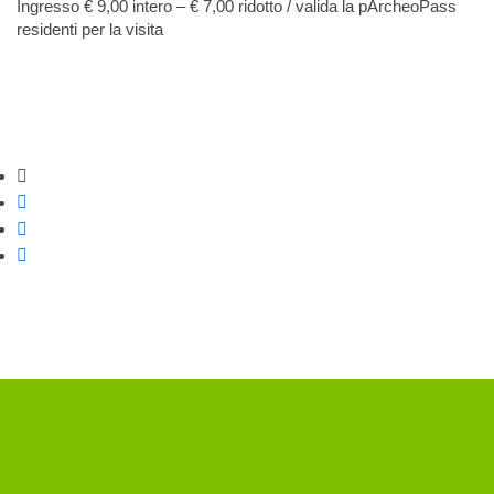
Ingresso € 9,00 intero – € 7,00 ridotto / valida la pArcheoPass
residenti per la visita
Strumenti di condivisione
Condividi su Facebook
Condividi su Twitter
Condividi su WhatsApp