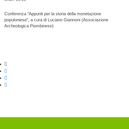
Conferenza “Appunti per la storia della monetazione
populoniese”, a cura di Luciano Giannoni (Associazione
Archeologica Piombinese)
Strumenti di condivisione
Condividi su Facebook
Condividi su Twitter
Condividi su WhatsApp