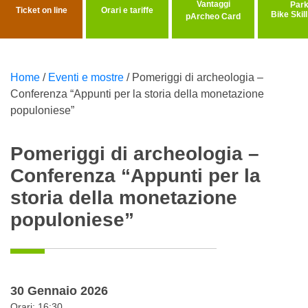
Vantaggi
Ticket on line
Orari e tariffe
Bike Skil
pArcheo Card
Home
/
Eventi e mostre
/
Pomeriggi di archeologia –
Conferenza “Appunti per la storia della monetazione
populoniese”
Pomeriggi di archeologia –
Conferenza “Appunti per la
storia della monetazione
populoniese”
30 Gennaio 2026
Orari: 16:30