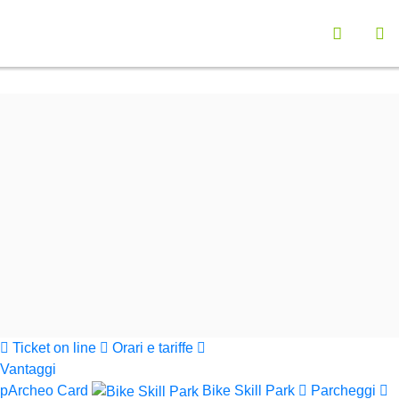
Vai a "Opzioni di Accessibilità"
Seleziona la lingu
Menù navigazione principale
Contenuto principali
Ap
Funzionalità ricerca contenuti
Cerca nel sito
Informazioni sul sito web
Cerca
Parchi Val di Cornia
Ticket on line
Orari e tariffe
Vantaggi
pArcheo Card
Bike Skill Park
Parcheggi