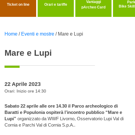
Vantaggi
Ticket on line
Orari e tariffe
Bike Skil
pArcheo Card
Home
/
Eventi e mostre
/
Mare e Lupi
Mare e Lupi
22 Aprile 2023
Orari: Inizio ore 14:30
Sabato 22 aprile alle ore 14.30 il Parco archeologico di
Baratti e Populonia ospiterà l’incontro pubblico “Mare e
Lupi”
organizzato da WWF Livorno, Osservatorio Lupi Val di
Cornia e Parchi Val di Cornia S.p.A..