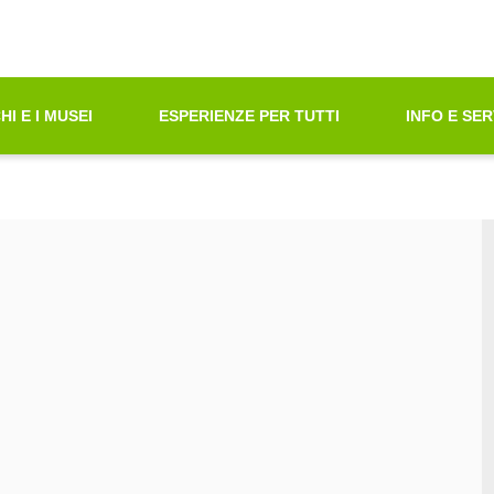
oni di Accessibilità"
azione principale
principali
tà ricerca contenuti
HI E I MUSEI
ESPERIENZE PER TUTTI
INFO E SER
ni sul sito web