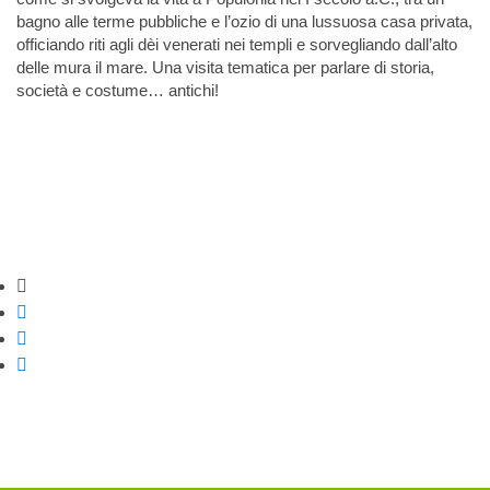
bagno alle terme pubbliche e l’ozio di una lussuosa casa privata,
officiando riti agli dèi venerati nei templi e sorvegliando dall’alto
delle mura il mare. Una visita tematica per parlare di storia,
società e costume… antichi!
Strumenti di condivisione
Condividi su Facebook
Condividi su Twitter
Condividi su WhatsApp