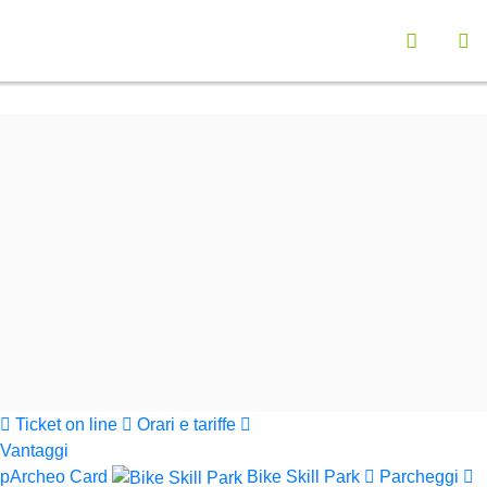
Vai a "Opzioni di Accessibilità"
Seleziona la lingu
Menù navigazione principale
Contenuto principali
Ap
Funzionalità ricerca contenuti
Cerca nel sito
Informazioni sul sito web
Cerca
Parchi Val di Cornia
Ticket on line
Orari e tariffe
Vantaggi
pArcheo Card
Bike Skill Park
Parcheggi