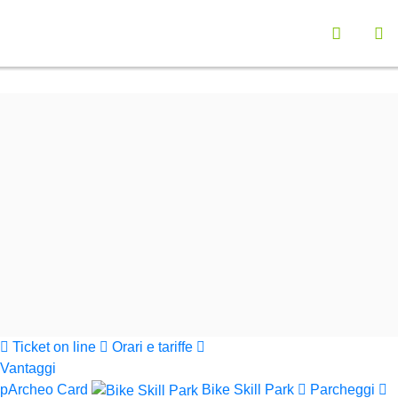
Vai a "Opzioni di Accessibilità"
Seleziona la lingu
Menù navigazione principale
Contenuto principali
Ap
Funzionalità ricerca contenuti
Cerca nel sito
Informazioni sul sito web
Cerca
Parchi Val di Cornia
Ticket on line
Orari e tariffe
Vantaggi
pArcheo Card
Bike Skill Park
Parcheggi