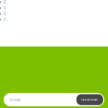
Strumenti di condivisione
Condividi su Facebook
Condividi su Twitter
Condividi su WhatsApp
Indirizzo email
ISCRIVIMI