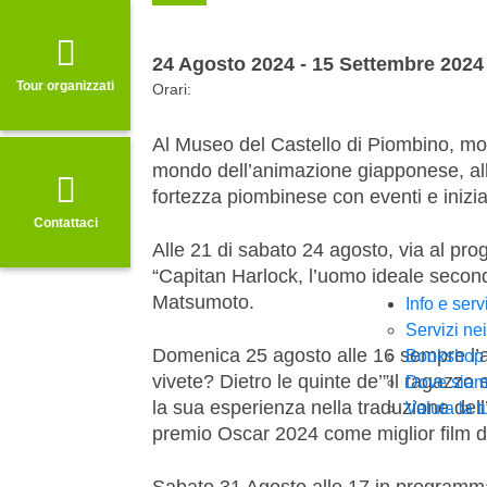
24 Agosto 2024 - 15 Settembre 2024
Tour organizzati
Orari:
Al Museo del Castello di Piombino, most
mondo dell’animazione giapponese, alla
fortezza piombinese con eventi e inizia
Contattaci
Alle 21 di sabato 24 agosto, via al p
“Capitan Harlock, l’uomo ideale second
Matsumoto.
Info e serv
Servizi ne
Domenica 25 agosto alle 16 sempre l’
Bookshop
vivete? Dietro le quinte de’”Il ragazz
Dove sia
la sua esperienza nella traduzione dell
Valuta la t
premio Oscar 2024 come miglior film 
Sabato 31 Agosto alle 17 in programm