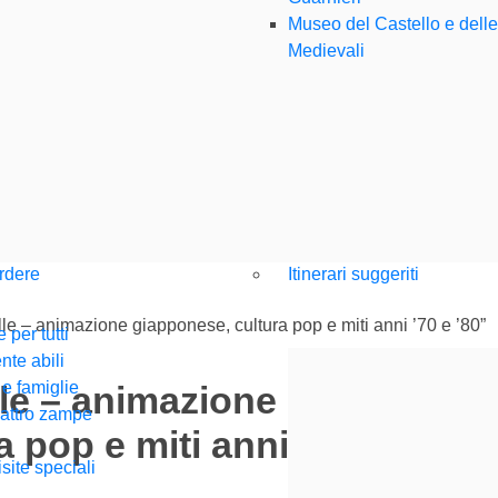
Museo del Castello e dell
Medievali
rdere
Itinerari suggeriti
elle – animazione giapponese, cultura pop e miti anni ’70 e ’80”
 per tutti
te abili
 e famiglie
elle – animazione
uattro zampe
 pop e miti anni ’70 e ’80”
isite speciali