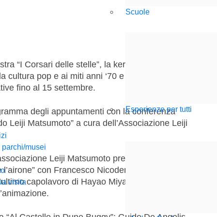
Scuole
ra “I Corsari delle stelle”, la kermesse dedicata al
 cultura pop e ai miti anni ‘70 e ‘80, che animerà la
tive fino al 15 settembre.
Esperienze per tutti
rogramma degli appuntamenti con la conferenza
o Leiji Matsumoto” a cura dell’Associazione Leiji
izi
i parchi/musei
associazione Leiji Matsumoto presenta “E voi come
o e l’airone” con Francesco Nicodemo che racconterà
mo
’ultimo capolavoro di Hayao Miyazaki, vincitore del
ua visita
d’animazione.
a “Al Castello in Dune Buggy”: Guido De Angelis