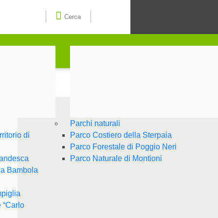
Seleziona la lingua
Cerca
Cerca
Parchi naturali
itorio di
Parco Costiero della Sterpaia
Parco Forestale di Poggio Neri
randesca
Parco Naturale di Montioni
lla Bambola
piglia
 “Carlo