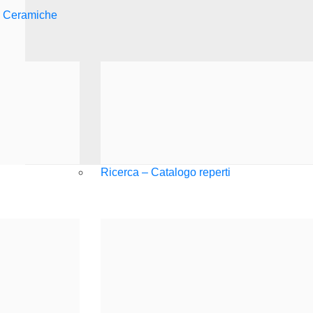
e Ceramiche
Ricerca – Catalogo reperti
Strumenti di condivisione
Condividi su Facebook
Condividi su Twitter
Condividi su WhatsApp