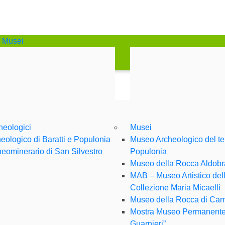
oni di Accessibilità"
azione principale
principali
i Musei
tà ricerca contenuti
ni sul sito web
heologici
Musei
eologico di Baratti e Populonia
Museo Archeologico del terr
eominerario di San Silvestro
Populonia
Museo della Rocca Aldob
MAB – Museo Artistico de
Collezione Maria Micaelli
Museo della Rocca di Cam
Mostra Museo Permanente
Guarnieri”