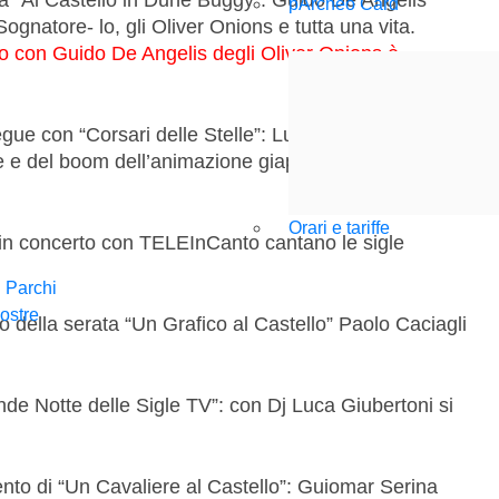
pArcheo Card
 Sognatore- lo, gli Oliver Onions e tutta una vita.
tro con Guido De Angelis degli Oliver Onions è
ue con “Corsari delle Stelle”: Luca Giubertoni
ane e del boom dell’animazione giapponese degli anni
Orari e tariffe
in concerto con TELEInCanto cantano le sigle
i Parchi
ostre
 della serata “Un Grafico al Castello” Paolo Caciagli
de Notte delle Sigle TV”: con Dj Luca Giubertoni si
nto di “Un Cavaliere al Castello”: Guiomar Serina