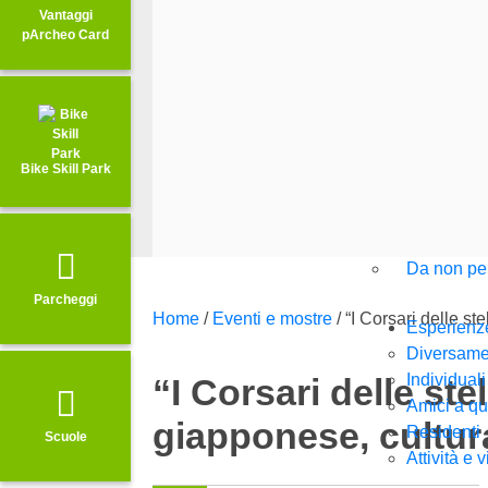
Vantaggi
pArcheo Card
Bike Skill Park
Da non pe
Parcheggi
Home
/
Eventi e mostre
/
“I Corsari delle st
Esperienze
Diversamen
Individuali
“I Corsari delle st
Amici a q
giapponese, cultura
Residenti
Scuole
Attività e v