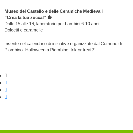
Museo del Castello e delle Ceramiche Medievali
“Crea la tua zucca!” 🎃
Dalle 15 alle 19, laboratorio per bambini 6-10 anni
Dolcetti e caramelle
Inserite nel calendario di iniziative organizzate dal Comune di
Piombino “Halloween a Piombino, trik or treat?”
Strumenti di condivisione
Condividi su Facebook
Condividi su Twitter
Condividi su WhatsApp