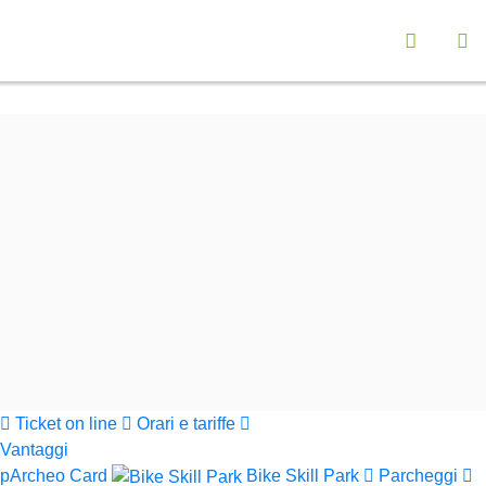
Vai a "Opzioni di Accessibilità"
Seleziona la lingu
Menù navigazione principale
Contenuto principali
Ap
Funzionalità ricerca contenuti
Cerca nel sito
Informazioni sul sito web
Cerca
Parchi Val di Cornia
Ticket on line
Orari e tariffe
Vantaggi
pArcheo Card
Bike Skill Park
Parcheggi