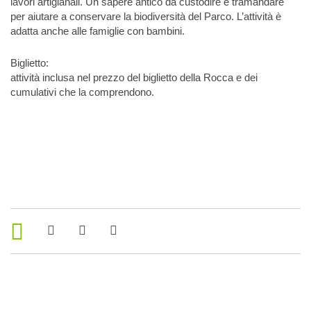
lavori artigianali. Un sapere antico da custodire e tramandare
per aiutare a conservare la biodiversità del Parco. L’attività è
adatta anche alle famiglie con bambini.
Biglietto:
attività inclusa nel prezzo del biglietto della Rocca e dei
cumulativi che la comprendono.
Strumenti di condivisione
Condividi su Facebook
Condividi su Twitter
Condividi su WhatsApp