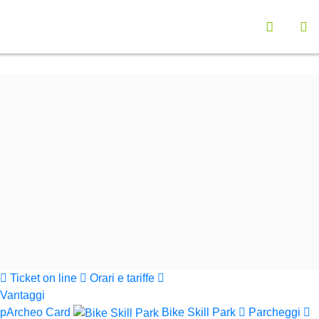
Vai a "Opzioni di Accessibilità"
Seleziona la lingu
Menù navigazione principale
Contenuto principali
Ap
Funzionalità ricerca contenuti
Cerca nel sito
Informazioni sul sito web
Cerca
Parchi Val di Cornia
Ticket on line
Orari e tariffe
Vantaggi
pArcheo Card
Bike Skill Park
Parcheggi