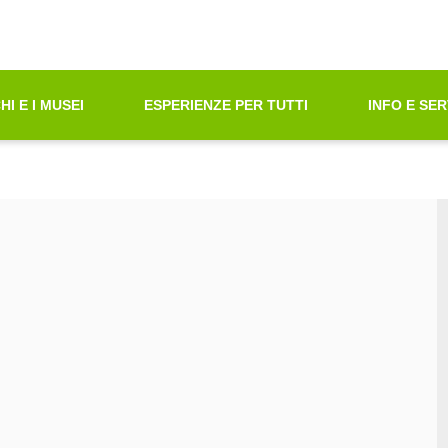
oni di Accessibilità"
azione principale
principali
tà ricerca contenuti
HI E I MUSEI
ESPERIENZE PER TUTTI
INFO E SER
ni sul sito web