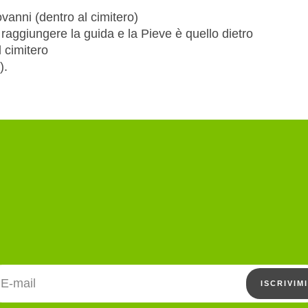
ovanni (dentro al cimitero)
raggiungere la guida e la Pieve è quello dietro
l cimitero
).
Indirizzo email
ISCRIVIMI