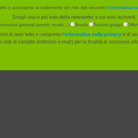
etto e acconsento al trattamento dei miei dati secondo l'
informativa su
Scegli una o più liste della newsletter a cui vuoi iscriverti:
ormazioni generali (eventi, novità…)
Scuole
Turismo gruppi
Offer
rmi di aver letto e compreso l'
informativa sulla privacy
e di ac
i dati di contatto (indirizzo e-mail) per la finalità di iscrizione al
Società
Info e servizi
Società trasparente
Orari e tariffe
Lavora con noi
Mobilità e parche
Press kit
Accessibilità
Modello di
Questionario