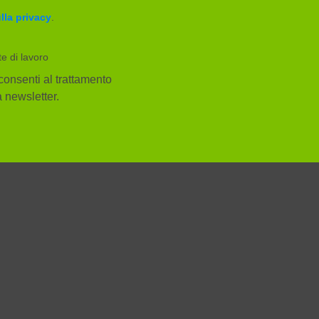
lla privacy
.
te di lavoro
consenti al trattamento
la newsletter.
Facebook
YouTube
Instagram
ggi