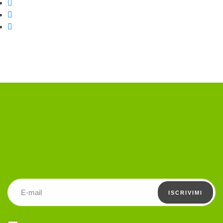
Condividi su Facebook
Condividi su Twitter
Condividi su WhatsApp
Indirizzo email
ISCRIVIMI