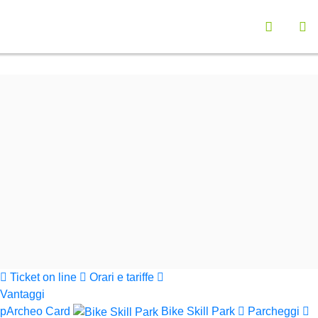
Vai a "Opzioni di Accessibilità"
Seleziona la lingu
Menù navigazione principale
Contenuto principali
Ap
Funzionalità ricerca contenuti
Cerca nel sito
Informazioni sul sito web
Cerca
Parchi Val di Cornia
Ticket on line
Orari e tariffe
Vantaggi
pArcheo Card
Bike Skill Park
Parcheggi