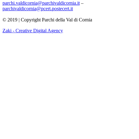
parchi.valdicornia@parchivaldicornia.it
–
parchivaldicornia@pcert.postecert.it
© 2019 | Copyright Parchi della Val di Cornia
Zaki - Creative Digital Agency