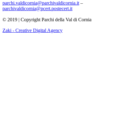
parchi.valdicornia@parchivaldicornia.it
–
parchivaldicornia@pcert.postecert.it
© 2019 | Copyright Parchi della Val di Cornia
Zaki - Creative Digital Agency