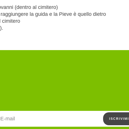
ovanni (dentro al cimitero)
raggiungere la guida e la Pieve è quello dietro
l cimitero
).
Indirizzo email
ISCRIVIMI