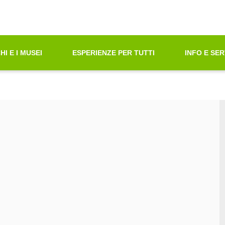
oni di Accessibilità"
azione principale
principali
tà ricerca contenuti
HI E I MUSEI
ESPERIENZE PER TUTTI
INFO E SER
ni sul sito web