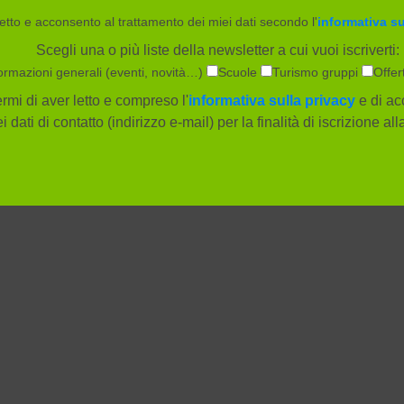
etto e acconsento al trattamento dei miei dati secondo l'
informativa su
Scegli una o più liste della newsletter a cui vuoi iscriverti:
ormazioni generali (eventi, novità…)
Scuole
Turismo gruppi
Offer
rmi di aver letto e compreso l'
informativa sulla privacy
e di ac
i dati di contatto (indirizzo e-mail) per la finalità di iscrizione al
Società
Info e servizi
Società trasparente
Orari e tariffe
Lavora con noi
Mobilità e parche
Press kit
Accessibilità
Modello di
Questionario