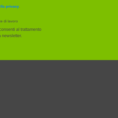
lla privacy
.
te di lavoro
consenti al trattamento
la newsletter.
Facebook
YouTube
Instagram
ggi