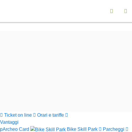
Vai a "Opzioni di Accessibilità"
Seleziona la lingu
Menù navigazione principale
Contenuto principali
Ap
Funzionalità ricerca contenuti
Cerca nel sito
Informazioni sul sito web
Cerca
Parchi Val di Cornia
Ticket on line
Orari e tariffe
Vantaggi
pArcheo Card
Bike Skill Park
Parcheggi