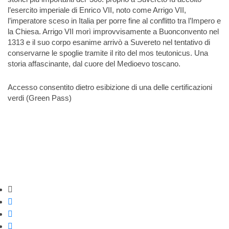
l’esercito imperiale di Enrico VII, noto come Arrigo VII,
l’imperatore sceso in Italia per porre fine al conflitto tra l’Impero e
la Chiesa. Arrigo VII morì improvvisamente a Buonconvento nel
1313 e il suo corpo esanime arrivò a Suvereto nel tentativo di
conservarne le spoglie tramite il rito del mos teutonicus. Una
storia affascinante, dal cuore del Medioevo toscano.
Accesso consentito dietro esibizione di una delle certificazioni
verdi (Green Pass)
Strumenti di condivisione
Condividi su Facebook
Condividi su Twitter
Condividi su WhatsApp