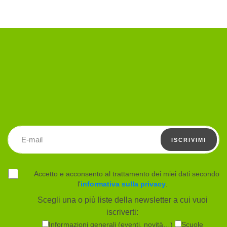
Indirizzo email
ISCRIVIMI
Accetto e acconsento al trattamento dei miei dati secondo
l'
informativa sulla privacy
.
Scegli una o più liste della newsletter a cui vuoi
iscriverti:
Informazioni generali (eventi, novità…)
Scuole