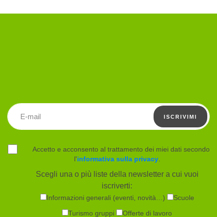
Indirizzo email
ISCRIVIMI
Accetto e acconsento al trattamento dei miei dati secondo
l'
informativa sulla privacy
.
Scegli una o più liste della newsletter a cui vuoi
iscriverti:
Informazioni generali (eventi, novità…)
Scuole
Turismo gruppi
Offerte di lavoro