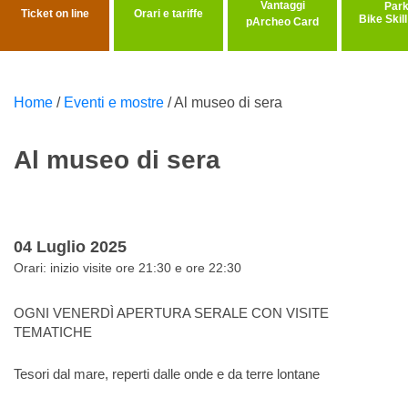
Vantaggi
Ticket on line
Orari e tariffe
Bike Skil
pArcheo Card
Home
/
Eventi e mostre
/
Al museo di sera
Al museo di sera
04 Luglio 2025
Orari: inizio visite ore 21:30 e ore 22:30
OGNI VENERDÌ APERTURA SERALE CON VISITE
TEMATICHE
Tesori dal mare, reperti dalle onde e da terre lontane