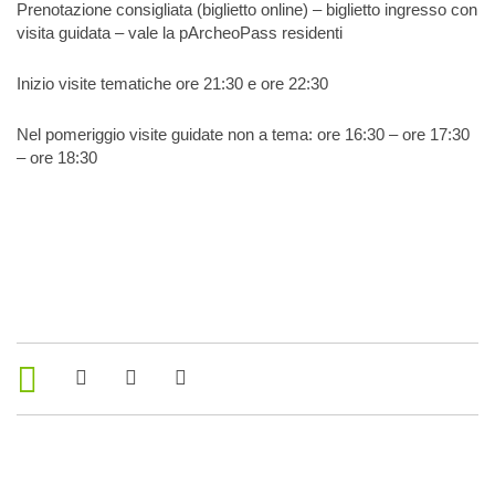
Prenotazione consigliata (biglietto online) – biglietto ingresso con
visita guidata – vale la pArcheoPass residenti
Inizio visite tematiche ore 21:30 e ore 22:30
Nel pomeriggio visite guidate non a tema: ore 16:30 – ore 17:30
– ore 18:30
Strumenti di condivisione
Condividi su Facebook
Condividi su Twitter
Condividi su WhatsApp