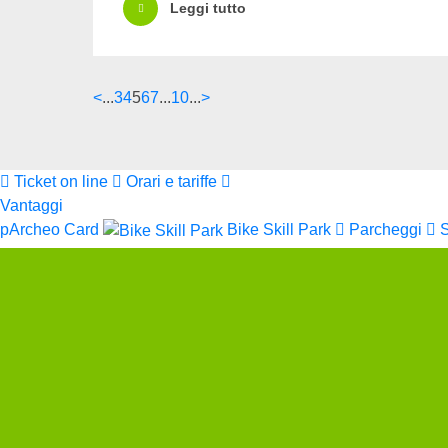
Leggi tutto
<
...
3
4
5
6
7
...
10
...
>
Ticket on line
Orari e tariffe
Vantaggi
pArcheo Card
Bike Skill Park
Parcheggi