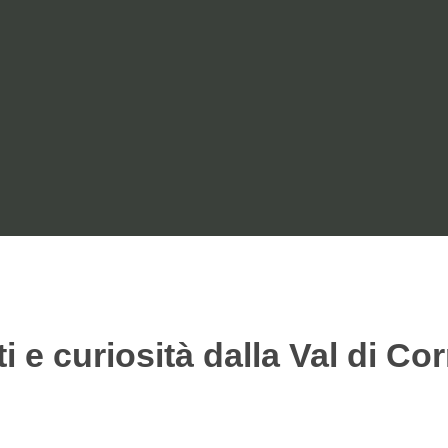
ai Parchi
ti e curiosità dalla Val di Co