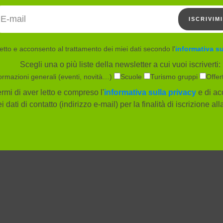
Indirizzo email
ISCRIVIMI
etto e acconsento al trattamento dei miei dati secondo l'
informativa su
Scegli una o più liste della newsletter a cui vuoi iscriverti:
ormazioni generali (eventi, novità…)
Scuole
Turismo gruppi
Offer
rmi di aver letto e compreso l'
informativa sulla privacy
e di ac
i dati di contatto (indirizzo e-mail) per la finalità di iscrizione al
Società
Info e servizi
Società trasparente
Orari e tariffe