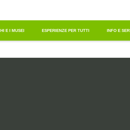
oni di Accessibilità"
azione principale
principali
tà ricerca contenuti
HI E I MUSEI
ESPERIENZE PER TUTTI
INFO E SER
ni sul sito web