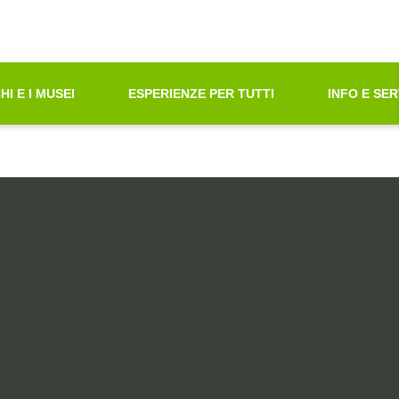
oni di Accessibilità"
azione principale
principali
tà ricerca contenuti
HI E I MUSEI
ESPERIENZE PER TUTTI
INFO E SER
ni sul sito web