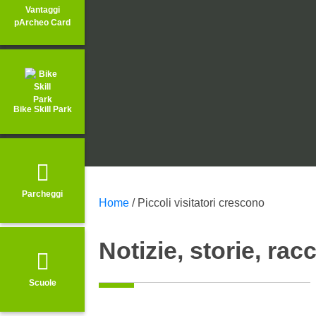
Vantaggi
pArcheo Card
Notizie d
Bike Skill Park
Parcheggi
Home
/
Piccoli visitatori crescono
Notizie, storie, rac
Scuole