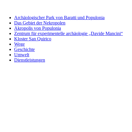
Archäologischer Park von Baratti und Populonia
Das Gebiet der Nekropolen
Akropolis von Populonia
Zentrum für experimentelle archäologie „Davide Mancini“
Kloster San Quirico
Wege
Geschichte
Umwelt
Dienstleistungen