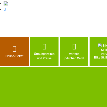
Auf Twitter teilen
Auf WhatsApp teilen
Öffnungszeiten
Vorteile
Online-Ticket
Bike Skil
und Preise
pArcheo Card