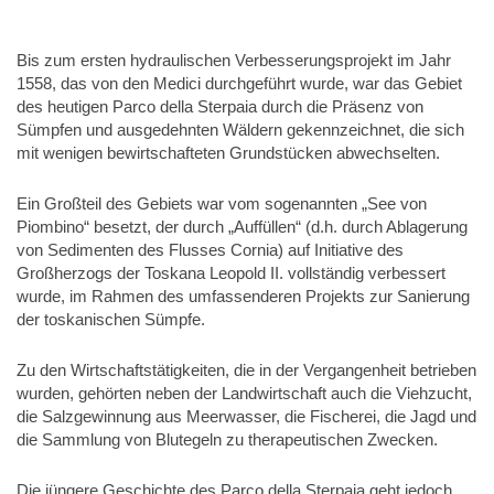
Bis zum ersten hydraulischen Verbesserungsprojekt im Jahr
1558, das von den Medici durchgeführt wurde, war das Gebiet
des heutigen Parco della Sterpaia durch die Präsenz von
Sümpfen und ausgedehnten Wäldern gekennzeichnet, die sich
mit wenigen bewirtschafteten Grundstücken abwechselten.
Ein Großteil des Gebiets war vom sogenannten „See von
Piombino“ besetzt, der durch „Auffüllen“ (d.h. durch Ablagerung
von Sedimenten des Flusses Cornia) auf Initiative des
Großherzogs der Toskana Leopold II. vollständig verbessert
wurde, im Rahmen des umfassenderen Projekts zur Sanierung
der toskanischen Sümpfe.
Zu den Wirtschaftstätigkeiten, die in der Vergangenheit betrieben
wurden, gehörten neben der Landwirtschaft auch die Viehzucht,
die Salzgewinnung aus Meerwasser, die Fischerei, die Jagd und
die Sammlung von Blutegeln zu therapeutischen Zwecken.
Die jüngere Geschichte des Parco della Sterpaia geht jedoch