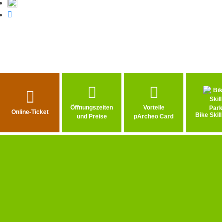
Auf Twitter teilen
Auf WhatsApp teilen
Öffnungszeiten
Vorteile
Online-Ticket
Bike Skil
und Preise
pArcheo Card