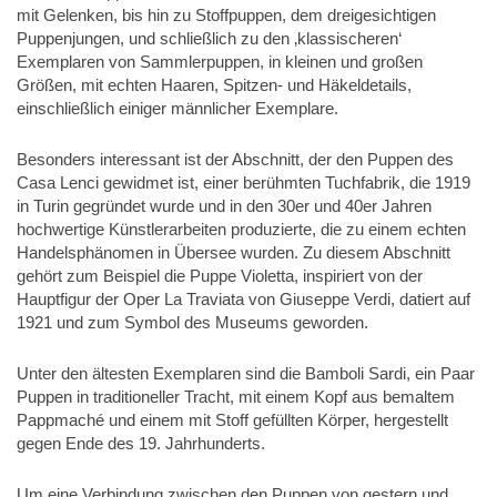
mit Gelenken, bis hin zu Stoffpuppen, dem dreigesichtigen
Puppenjungen, und schließlich zu den ‚klassischeren‘
Exemplaren von Sammlerpuppen, in kleinen und großen
Größen, mit echten Haaren, Spitzen- und Häkeldetails,
einschließlich einiger männlicher Exemplare.
Besonders interessant ist der Abschnitt, der den Puppen des
Casa Lenci gewidmet ist, einer berühmten Tuchfabrik, die 1919
in Turin gegründet wurde und in den 30er und 40er Jahren
hochwertige Künstlerarbeiten produzierte, die zu einem echten
Handelsphänomen in Übersee wurden. Zu diesem Abschnitt
gehört zum Beispiel die Puppe Violetta, inspiriert von der
Hauptfigur der Oper La Traviata von Giuseppe Verdi, datiert auf
1921 und zum Symbol des Museums geworden.
Unter den ältesten Exemplaren sind die Bamboli Sardi, ein Paar
Puppen in traditioneller Tracht, mit einem Kopf aus bemaltem
Pappmaché und einem mit Stoff gefüllten Körper, hergestellt
gegen Ende des 19. Jahrhunderts.
Um eine Verbindung zwischen den Puppen von gestern und