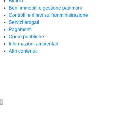
Bilanci
Beni immobili e gestione patrimoni
Controlli e rilievi sull’amministrazione
Servizi erogati
Pagamenti
Opere pubbliche
Informazioni ambientali
Altri contenuti
rumenti di condivisione
Condividi su Facebook
Condividi su Twitter
Condividi su WhatsApp