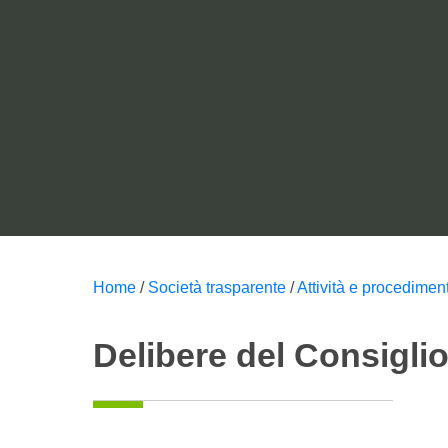
Delibere
2022
Home
/
Società trasparente
/
Attività e procediment
Delibere del Consigli