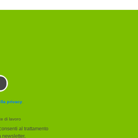
lla privacy
.
te di lavoro
consenti al trattamento
la newsletter.