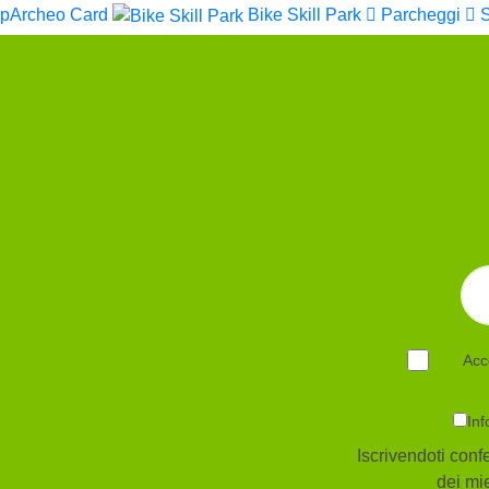
pArcheo Card
Bike Skill Park
Parcheggi
Acc
Inf
Iscrivendoti confe
dei mie