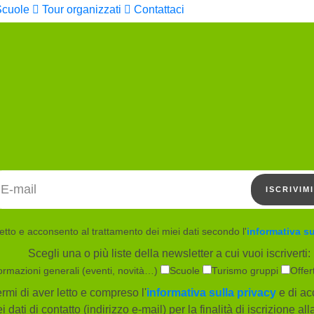
Scuole
Tour organizzati
Contattaci
Indirizzo email
ISCRIVIMI
etto e acconsento al trattamento dei miei dati secondo l'
informativa su
Scegli una o più liste della newsletter a cui vuoi iscriverti:
ormazioni generali (eventi, novità…)
Scuole
Turismo gruppi
Offer
rmi di aver letto e compreso l'
informativa sulla privacy
e di ac
i dati di contatto (indirizzo e-mail) per la finalità di iscrizione al